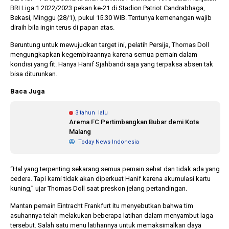
BRI Liga 1 2022/2023 pekan ke-21 di Stadion Patriot Candrabhaga,
Bekasi, Minggu (28/1), pukul 15.30 WIB. Tentunya kemenangan wajib
diraih bila ingin terus di papan atas.
1 tahun lalu
10 bulan lalu
Banyak Gugatan di
KPU Batalka
Beruntung untuk mewujudkan target ini, pelatih Persija, Thomas Doll
Pilkada 2024, Legislator
Keputusan 
mengungkapkan kegembiraannya karena semua pemain dalam
Ragukan SDM Bawaslu
Capres-Caw
kondisi yang fit. Hanya Hanif Sjahbandi saja yang terpaksa absen tak
Dirahasiaka
bisa diturunkan.
Baca Juga
3 tahun lalu
Arema FC Pertimbangkan Bubar demi Kota
Malang
Today News Indonesia
“Hal yang terpenting sekarang semua pemain sehat dan tidak ada yang
cedera. Tapi kami tidak akan diperkuat Hanif karena akumulasi kartu
kuning,” ujar Thomas Doll saat preskon jelang pertandingan.
Mantan pemain Eintracht Frankfurt itu menyebutkan bahwa tim
asuhannya telah melakukan beberapa latihan dalam menyambut laga
tersebut. Salah satu menu latihannya untuk memaksimalkan daya