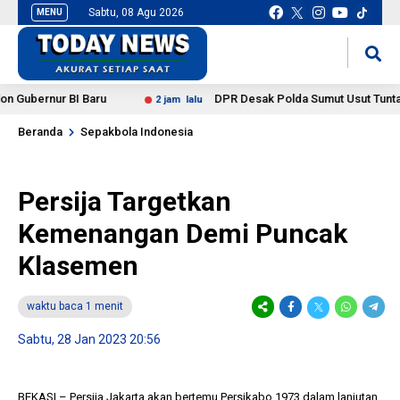
Sabtu, 08 Agu 2026
MENU
situs slot gacor
mancingduit
ubernur BI Baru
DPR Desak Polda Sumut Usut Tuntas Keja
2 jam lalu
Beranda
Sepakbola Indonesia
Persija Targetkan
Kemenangan Demi Puncak
Klasemen
waktu baca 1 menit
Sabtu, 28 Jan 2023 20:56
BEKASI – Persija Jakarta akan bertemu Persikabo 1973 dalam lanjutan