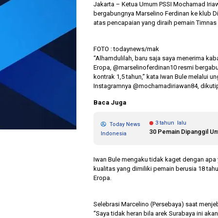
Jakarta – Ketua Umum PSSI Mochamad Iriaw
bergabungnya Marselino Ferdinan ke klub D
atas pencapaian yang diraih pemain Timnas I
FOTO : todaynews/mak
“Alhamdulilah, baru saja saya menerima kaba
Eropa, @marselinoferdinan10 resmi bergab
kontrak 1,5 tahun,” kata Iwan Bule melalui
Instagramnya @mochamadiriawan84, dikutip
Baca Juga
3 tahun lalu
Today News
30 Pemain Dipanggil Un
Indonesia
Iwan Bule mengaku tidak kaget dengan apa y
kualitas yang dimiliki pemain berusia 18 
Eropa.
Selebrasi Marcelino (Persebaya) saat menje
“Saya tidak heran bila arek Surabaya ini aka