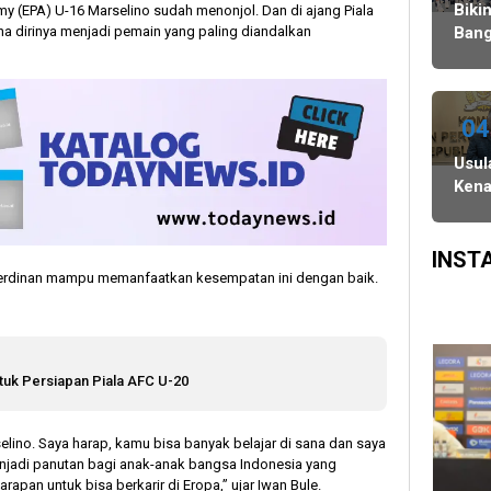
Agustus,
Ulang,
Bawaslu
Biki
my (EPA) U-16 Marselino sudah menonjol. Dan di ajang Piala
dan
Komisi
na dirinya menjadi pemain yang paling diandalkan
Bang
PSU
II
Danc
di
Minta
Indo
Tiga
KPU-
WAT
Daerah
Bawaslu
Juar
04
Digelar
Maksimalkan
3
Usul
6
Kinerja
Keju
Kena
Agustus
Seluruh
Dan
Gaji
SDM
Asia
Kepa
Sing
Daer
INST
Dinil
o Ferdinan mampu memanfaatkan kesempatan ini dengan baik.
Tak
Etis 
Ten
Efisi
tuk Persiapan Piala AFC U-20
Ang
elino. Saya harap, kamu bisa banyak belajar di sana dan saya
njadi panutan bagi anak-anak bangsa Indonesia yang
rapan untuk bisa berkarir di Eropa,” ujar Iwan Bule.