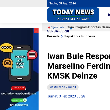
Sabtu, 08 Agu 2026
H
lisi di Medan
Tiga Program Prioritas Nasional Masuk
1 jam lalu
x
SERBA-SERBI
Beranda
Sepakbola Indonesia
Iwan Bule Resp
Marselino Ferdin
KMSK Deinze
waktu baca 2 menit
Jumat, 3 Feb 2023 06:28