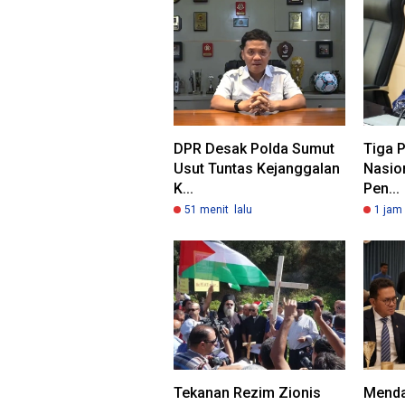
DPR Desak Polda Sumut
Tiga P
Usut Tuntas Kejanggalan
Nasio
K...
Pen...
51 menit lalu
1 jam 
Tekanan Rezim Zionis
Menda