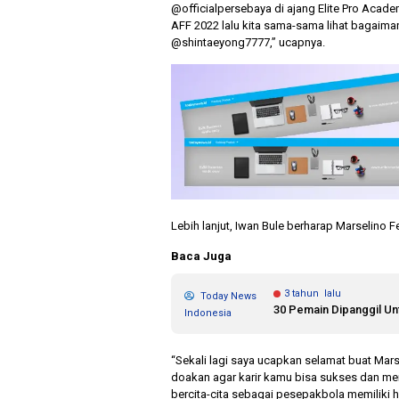
@officialpersebaya di ajang Elite Pro Acade
AFF 2022 lalu kita sama-sama lihat bagaima
@shintaeyong7777,” ucapnya.
Lebih lanjut, Iwan Bule berharap Marselin
Baca Juga
3 tahun lalu
Today News
30 Pemain Dipanggil Un
Indonesia
“Sekali lagi saya ucapkan selamat buat Mars
doakan agar karir kamu bisa sukses dan me
bercita-cita sebagai pesepakbola memiliki ha