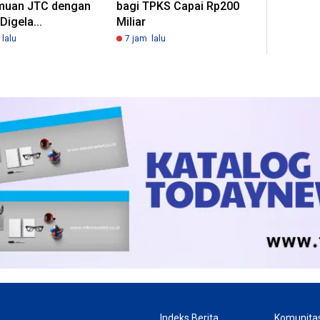
muan JTC dengan
bagi TPKS Capai Rp200
Digela...
Miliar
lalu
7 jam lalu
Indeks Berita
Komunita