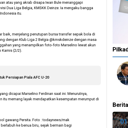
an atau yang akrab disapa Iwan Bule menanggapi
ivisi Dua Liga Belgia, KMSKK Deinze. Ia mengaku bangga
ndonesia itu.
r baik, menjelang penutupan bursa transfer sepak bola di
ung dengan Klub Liga 2 Belgia @kmskdeinze dengan masa
 unggahan yang menampilkan foto-foto Marselino lewat akun
Pilka
 Kamis (2/2).
1
1
1
10
tahun
tahun
tahun
bulan
lalu
lalu
lalu
lalu
tuk Persiapan Piala AFC U-20
Catat!
Tak
Banyak
KPU
Dua
Ingin
Gugatan
Bata
ang dicapai Marselino Ferdinan saat ini. Menurutnya,
Daerah
Ada
di
Kepu
tahun itu memang layak mendapatkan kesempatan merumput di
Ini
Celah
Pilkada
Doku
Berita
Gelar
pada
2024,
Capr
Pilkada
PSU
Legislator
Cawa
Ulang
dan
Ragukan
Dira
bol gawang Persita. Foto : todaynews/mak
01
27
Pilkada
SDM
n berlabuh ke benua biru, sejak bermain bagi