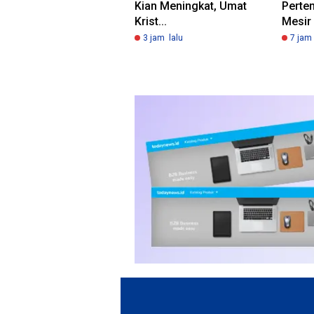
Kian Meningkat, Umat
Perte
Krist...
Mesir 
3 jam lalu
7 jam 