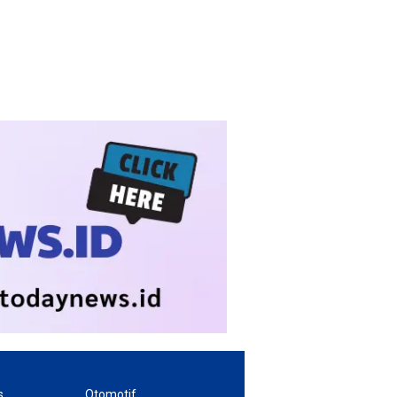
s
Otomotif