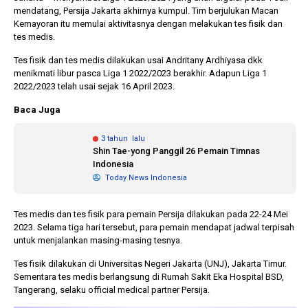
mendatang, Persija Jakarta akhirnya kumpul. Tim berjulukan Macan
Kemayoran itu memulai aktivitasnya dengan melakukan tes fisik dan
tes medis.
1 tahun lalu
10 bulan lalu
Banyak Gugatan di
KPU Batalka
Tes fisik dan tes medis dilakukan usai Andritany Ardhiyasa dkk
Pilkada 2024, Legislator
Keputusan 
menikmati libur pasca Liga 1 2022/2023 berakhir. Adapun Liga 1
Ragukan SDM Bawaslu
Capres-Caw
2022/2023 telah usai sejak 16 April 2023.
Dirahasiaka
Baca Juga
3 tahun lalu
Shin Tae-yong Panggil 26 Pemain Timnas
Indonesia
Today News Indonesia
Tes medis dan tes fisik para pemain Persija dilakukan pada 22-24 Mei
2023. Selama tiga hari tersebut, para pemain mendapat jadwal terpisah
untuk menjalankan masing-masing tesnya.
Tes fisik dilakukan di Universitas Negeri Jakarta (UNJ), Jakarta Timur.
Sementara tes medis berlangsung di Rumah Sakit Eka Hospital BSD,
Tangerang, selaku official medical partner Persija.