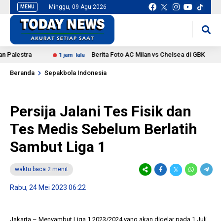
Minggu, 09 Agu 2026
MENU
situs slot gacor
mancingduit
lestra
Berita Foto AC Milan vs Chelsea di GBK
1 jam lalu
2
Beranda
Sepakbola Indonesia
Persija Jalani Tes Fisik dan
Tes Medis Sebelum Berlatih
Sambut Liga 1
waktu baca 2 menit
Rabu, 24 Mei 2023 06:22
Jakarta – Menyambut Liga 1 2023/2024 yang akan digelar pada 1 Juli