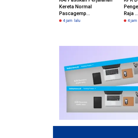
Kereta Normal
Penge
Pascagemp...
Raja ..
4 jam lalu
4 jam 