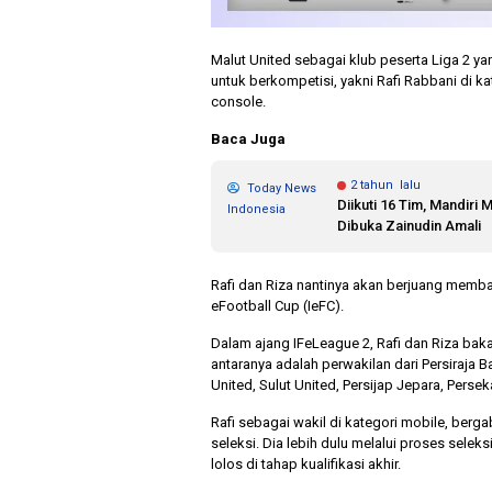
Malut United sebagai klub peserta Liga 2 y
untuk berkompetisi, yakni Rafi Rabbani di k
console.
Baca Juga
2 tahun lalu
Today News
Diikuti 16 Tim, Mandir
Indonesia
Dibuka Zainudin Amali
Rafi dan Riza nantinya akan berjuang memb
eFootball Cup (IeFC).
Dalam ajang IFeLeague 2, Rafi dan Riza bak
antaranya adalah perwakilan dari Persiraja 
United, Sulut United, Persijap Jepara, Persek
Rafi sebagai wakil di kategori mobile, ber
seleksi. Dia lebih dulu melalui proses selek
lolos di tahap kualifikasi akhir.