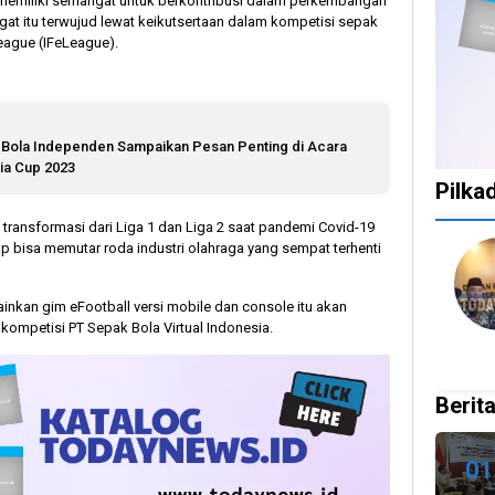
a memiliki semangat untuk berkontribusi dalam perkembangan
gat itu terwujud lewat keikutsertaan dalam kompetisi sepak
League (IFeLeague).
a Bola Independen Sampaikan Pesan Penting di Acara
ia Cup 2023
Pilka
ransformasi dari Liga 1 dan Liga 2 saat pandemi Covid-19
ap bisa memutar roda industri olahraga yang sempat terhenti
1
1
1
10
12
tahun
tahun
tahun
bulan
bulan
lalu
lalu
lalu
lalu
lalu
ainkan gim eFootball versi mobile dan console itu akan
Catat!
Tak
Banyak
KPU
Bany
ompetisi PT Sepak Bola Virtual Indonesia.
Dua
Ingin
Gugatan
Batalkan
Kepa
Daerah
Ada
di
Keputusan
Daer
Ini
Celah
Pilkada
Dokumen
Terje
Berita
Gelar
pada
2024,
Capres-
Korup
Pilkada
PSU
Legislator
Cawapres
Legis
Ulang
dan
Ragukan
Dirahasiakan
Komi
01
27
Pilkada
SDM
II