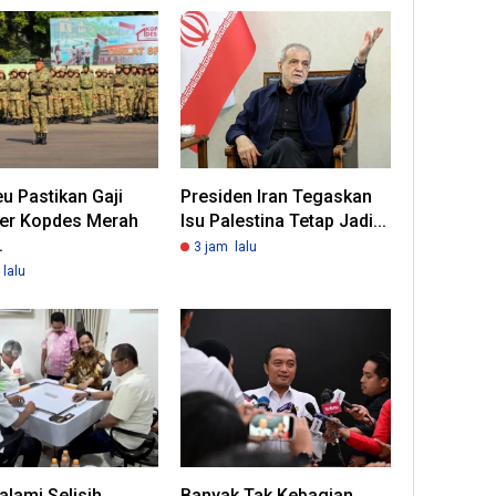
u Pastikan Gaji
Presiden Iran Tegaskan
er Kopdes Merah
Isu Palestina Tetap Jadi...
.
3 jam lalu
lalu
lami Selisih
Banyak Tak Kebagian,