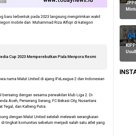
Agustus,
Ulang,
Bawaslu
Doro
JPP
dan
Komisi
Pilka
Mint
PSU
II
Lewa
Rek
ang baru terbentuk pada 2023 langsung mengirimkan wakil
di
Minta
DPR
KPU
ategori mobile dan Muhammad Riza Alfiqri di kategori
Tiga
KPU-
Kabu
Daerah
Bawaslu
Dike
04
Digelar
Maksimalkan
ke K
KIPP
6
Kinerja
Prov
Usul
Agustus
Seluruh
i Media Cup 2023 Memperebutkan Piala Menpora Resmi
KPU,
SDM
Bawa
dan
INST
DKP
awa nama Malut United di ajang IFeLeague 2 dan Indonesian
Dibe
Hak
al bersaing dengan sesama perwakilan klub Liga 2. Di
Imun
Banda Aceh, Perserang Serang, FC Bekasi City, Nusantara
Fung
at Tegal, dan Kalteng Putra.
gabung dengan Malut United setelah melewati serangkaian
si di tingkat komunitas sebelum menjadi salah satu atlet yang