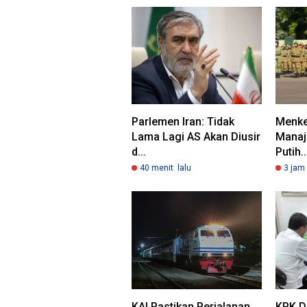
Parlemen Iran: Tidak
Menke
Lama Lagi AS Akan Diusir
Manaj
d...
Putih..
40 menit lalu
3 jam 
KAI Pastikan Perjalanan
KPK Da