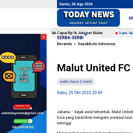
Kamis, 06 Agu 2026
H
s Merah Putih Tak Capai Rp16 Juta per Bulan
Presiden 
3 jam lalu
x
SERBA-SERBI
Beranda
Sepakbola Indonesia
Malut United FC 
waktu baca 2 menit
Rabu, 25 Okt 2023 20:49
Jakarta – Sejak awal terbentuk, Malut Unite
bola yang berambisi mengukir prestasi turut
tertinggi.