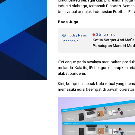
Malut United sebagai klub profesional jug
industri olahraga, termasuk E-sports. Seman
bola virtual bertajuk Indonesian Football E-
Baca Juga
2 tahun lalu
Today News
Ketua Satgas Anti Mafi
Indonesia
Penutupan Mandiri Med
IFeLeague pada awalnya merupakan produk t
melanda. Kala itu, IFeLeague diharapkan tet
akibat pandemi.
Kini, kompetisi sepak bola virtual yang mem
memasuki edisi keempat di bawah operator k