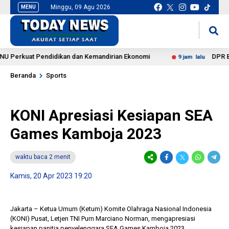
Minggu, 09 Agu 2026
MENU
situs slot gacor
mancingduit
rkuat Pendidikan dan Kemandirian Ekonomi
DPR Beberk
9 jam lalu
Beranda
Sports
KONI Apresiasi Kesiapan SEA
Games Kamboja 2023
waktu baca 2 menit
Kamis, 20 Apr 2023 19:20
Jakarta – Ketua Umum (Ketum) Komite Olahraga Nasional Indonesia
(KONI) Pusat, Letjen TNI Purn Marciano Norman, mengapresiasi
kesiapan panitia penyelenggara SEA Games Kamboja 2023