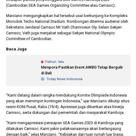
(Cambodian SEA Games Organizing Committee atau Camsoc).
Marciano mengungkapkan hal tersebut usai berkunjung ke Kompleks
10 bulan lalu
1 tahun lalu
Morodok Techo National Stadium. Rombongan diterima audiensi oleh
KPU Batalkan
Banyak Kepa
Sekretaris Jenderal Camsoc Mr Vath Chamroeun Oly. Selain Sekjen
Keputusan Dokumen
Terjerat Kor
Camsoc, Vath juga menjabat sebagai Sekjen National Olympic
Capres-Cawapres
Legislator Ko
Committee of Cambodian.
Dirahasiakan
Dorong Pilk
DPRD
Baca Juga
3 tahun lalu
Menpora Pastikan Event AWBG Tetap Bergulir
di Bali
Today News Indonesia
“Kami datang dalam rangka mendukung Komite Olimpiade Indonesia
yang akan memimpin kontingen Indonesia,” ujar Marciano dikutip situs
resmi KONI Pusat, Rabu (19/4). Apresiasi juga diberikan atas kinerja
Camsoc, serta dukungan dari pemerintah dan masyarakat Kamboja.
“Kami mengapresiasi persiapan SEA Games 2023 di Kamboja yang
dilakukan Camsoc. Kami yakin pelaksanaannya akan berlangsung
dengan baik,” jelas Marciano. “Kebijakan dari tuan rumah luar biasa,