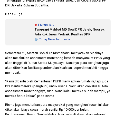
Temenggung, Kepala BP2P Jawa I Firsta Ismet, dan Kepala Satker PP
DKI Jakarta Ridwan Sudartha.
Baca Juga
3 tahun lalu
Tanggapi Mahfud MD Soal DPR Jelek, Noorsy:
Ada Kok Jurus Perbaiki Kualitas DPR
Today News Indonesia
Sementara itu, Menteri Sosial Tri Rismaharini menyatakan pihaknya
akan melakukan assesment monitoring kepada masyarakat PPKS yang
akan tinggal di Rusun Sentra Mulya Jaya. Nantinya, para penghuni juga
akan diberikan fasilitas pembekalan keahlian, seperti menjahit hingga
memasak.
“Kami dibantu oleh Kementerian PUPR menyiapkan rumah ini, tapi juga
kita bantu mereka (penghuni) untuk usaha. Nanti akan dievaluasi. Ada
assessment monitoringnya, rutin. Nanti kalau mereka sudah mampu, ya
mereka harus keluar,” jelas Risma.
Risma juga menuturkan para masyarakat yang menghuni rusun ini akan
dikenakan biaya sewa murah senilai Rp 10.000 per bulan.
Pembangunan Rusun Sentra Mulya Jaya perlu dilaksanakan sebagai