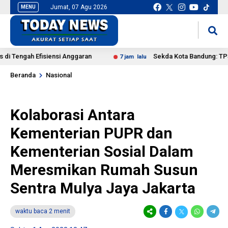
Jumat, 07 Agu 2026
MENU
situs slot gacor
mancingduit
Tengah Efisiensi Anggaran
Sekda Kota Bandung: TPST Tega
7 jam lalu
Beranda
Nasional
Kolaborasi Antara
Kementerian PUPR dan
Kementerian Sosial Dalam
Meresmikan Rumah Susun
Sentra Mulya Jaya Jakarta
waktu baca 2 menit