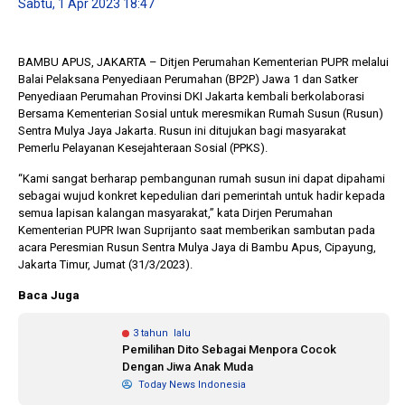
Sabtu, 1 Apr 2023 18:47
1 tahun lalu
10 bulan lalu
BAMBU APUS, JAKARTA – Ditjen Perumahan Kementerian PUPR melalui
Banyak Gugatan di
KPU Batalka
Balai Pelaksana Penyediaan Perumahan (BP2P) Jawa 1 dan Satker
Pilkada 2024, Legislator
Keputusan 
Penyediaan Perumahan Provinsi DKI Jakarta kembali berkolaborasi
Ragukan SDM Bawaslu
Capres-Caw
Bersama Kementerian Sosial untuk meresmikan Rumah Susun (Rusun)
Dirahasiaka
Sentra Mulya Jaya Jakarta. Rusun ini ditujukan bagi masyarakat
Pemerlu Pelayanan Kesejahteraan Sosial (PPKS).
“Kami sangat berharap pembangunan rumah susun ini dapat dipahami
sebagai wujud konkret kepedulian dari pemerintah untuk hadir kepada
semua lapisan kalangan masyarakat,” kata Dirjen Perumahan
Kementerian PUPR Iwan Suprijanto saat memberikan sambutan pada
acara Peresmian Rusun Sentra Mulya Jaya di Bambu Apus, Cipayung,
Jakarta Timur, Jumat (31/3/2023).
Baca Juga
3 tahun lalu
Pemilihan Dito Sebagai Menpora Cocok
Dengan Jiwa Anak Muda
Today News Indonesia