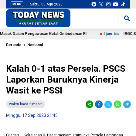
Sabtu, 08 Agu 2026
MENU
situs slot gacor
mancingduit
uk Dalam Pengawasan Ketat Ombudsman RI
IRGC Sebut M
2 jam lalu
Beranda
Nasional
Kalah 0-1 atas Persela. PSCS
Laporkan Buruknya Kinerja
Wasit ke PSSI
waktu baca 2 menit
Minggu, 17 Sep 2023 21:45
Cilacap – Kekalahan 0-1 saat menjamu tamunya Persela Lamongan