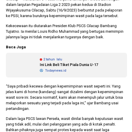
dalam lanjutan Pegadaian Liga 2 2023 pekan kedua di Stadion
Wijayakusuma Cilacap, Sabtu (16/9/2023) berbuntut pada pelaporan
ke PSSI, karena buruknya kepemimpinan wasit pada laga tersebut.
10 bulan lalu
1 tahun lalu
KPU Batalkan
Banyak Kepa
Kekecewaan itu diutarakan Presiden Klub PSCS Cilacap Bambang
Keputusan Dokumen
Terjerat Kor
Tujiatno. Ia menilai Louis Ridho Muhammad yang bertugas memimpin
Capres-Cawapres
Legislator Ko
jalannya laga ini tidak menjalankan tugasnya dengan baik.
Dirahasiakan
Dorong Pilk
Baca Juga
DPRD
2 tahun lalu
Ini Link Beli Tiket Piala Dunia U-17
Todaynews.id
“Saya pribadi kecewa dengan kepemimpinan wasit seperti ini. Yang
jelas kami di home (kandang) sangat dizalimi dengan kepemimpinan
wasit sore ini. Secara normatif, kami akan menempuh jalur untuk bisa
melaporkan sesuatu yang terjadi pada laga ini,” ujar Bambang usai
pertandingan.
Dalam laga PSCS lawan Persela, wasit dinilai banyak keputusan wasit
yang tidak adil, mulai dari pelanggaran yang ada di kotak penalti.
Bahkan pihaknya juga sempat protes kepada wasit saat laga