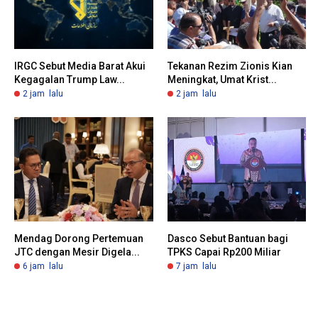
IRGC Sebut Media Barat Akui
Tekanan Rezim Zionis Kian
Kegagalan Trump Law...
Meningkat, Umat Krist...
2 jam lalu
2 jam lalu
Mendag Dorong Pertemuan
Dasco Sebut Bantuan bagi
JTC dengan Mesir Digela...
TPKS Capai Rp200 Miliar
6 jam lalu
7 jam lalu