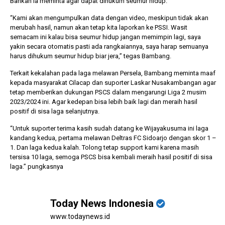
Bahkan ia meminta agar dapat dihukum seumur hidup.
“Kami akan mengumpulkan data dengan video, meskipun tidak akan
merubah hasil, namun akan tetap kita laporkan ke PSSI. Wasit
semacam ini kalau bisa seumur hidup jangan memimpin lagi, saya
yakin secara otomatis pasti ada rangkaiannya, saya harap semuanya
harus dihukum seumur hidup biar jera,” tegas Bambang.
Terkait kekalahan pada laga melawan Persela, Bambang meminta maaf
kepada masyarakat Cilacap dan suporter Laskar Nusakambangan agar
tetap memberikan dukungan PSCS dalam mengarungi Liga 2 musim
2023/2024 ini. Agar kedepan bisa lebih baik lagi dan meraih hasil
positif di sisa laga selanjutnya.
“Untuk suporter terima kasih sudah datang ke Wijayakusuma ini laga
kandang kedua, pertama melawan Deltras FC Sidoarjo dengan skor 1 –
1. Dan laga kedua kalah. Tolong tetap support kami karena masih
tersisa 10 laga, semoga PSCS bisa kembali meraih hasil positif di sisa
laga.” pungkasnya
Today News Indonesia
www.todaynews.id