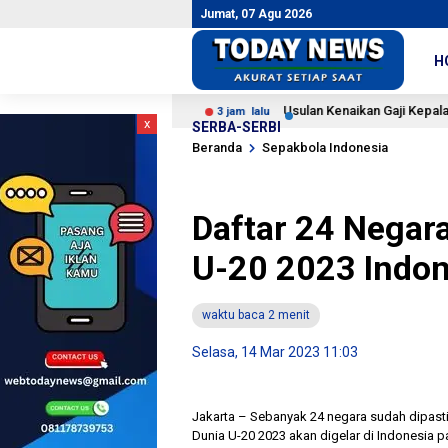
Jumat, 07 Agu 2026
H
ta Kemerdekaan
Usulan Kenaikan Gaji Kepala Daerah Dinila
3 jam lalu
x
SERBA-SERBI
Beranda
Sepakbola Indonesia
Daftar 24 Negara
U-20 2023 Indon
waktu baca 2 menit
Selasa, 14 Mar 2023 11:03
Jakarta – Sebanyak 24 negara sudah dipasti
Dunia U-20 2023 akan digelar di Indonesia 