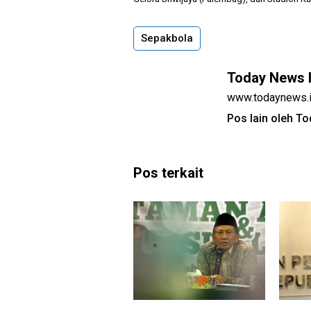
Sepakbola
Today News 
www.todaynews.
Pos lain oleh T
Pos terkait