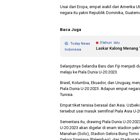
Usai dari Eropa, empat wakil dari Amerika U
negara itu yakni Republik Dominika, Guatema
Baca Juga
3 tahun lalu
Today News
Laskar Kalong Menang T
Indonesia
Selanjutnya Selandia Baru dan Fiji menjadi 
melaju ke Piala Dunia U-20 2023.
Brasil, Kolumbia, Ekuador, dan Uruguay, men
Piala Dunia U-20 2023. Adapun empat negara
Tunisia.
Empat tiket tersisa berasal dari Asia. Uzbek
tersebut usai masuk semifinal Piala Asia U-2
Sementara itu, drawing Piala Dunia U-20 202
U-20 2023 akan digelar di enam stadion yak
Manahan (Solo), Stadion Gelora Bung Tomo (
Gelora Sriwijaya (Palembag), dan Stadion Ka