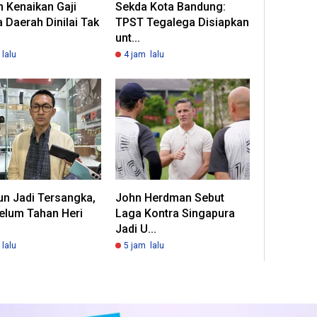
 Kenaikan Gaji
Sekda Kota Bandung:
 Daerah Dinilai Tak
TPST Tegalega Disiapkan
unt...
lalu
4 jam lalu
un Jadi Tersangka,
John Herdman Sebut
elum Tahan Heri
Laga Kontra Singapura
Jadi U...
lalu
5 jam lalu