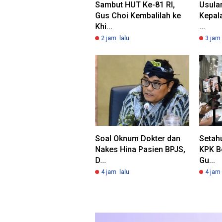
Sambut HUT Ke-81 RI,
Usulan
Gus Choi Kembalilah ke
Kepala
Khi...
...
2 jam lalu
3 jam 
Soal Oknum Dokter dan
Setah
Nakes Hina Pasien BPJS,
KPK B
D...
Gu...
4 jam lalu
4 jam 