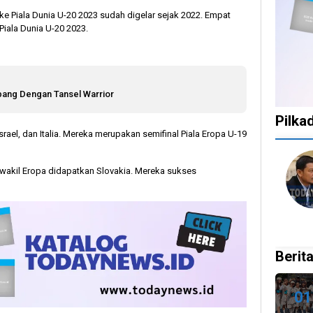
 ke Piala Dunia U-20 2023 sudah digelar sejak 2022. Empat
Piala Dunia U-20 2023.
bang Dengan Tansel Warrior
Pilka
Israel, dan Italia. Mereka merupakan semifinal Piala Eropa U-19
1
1
1
10
ri wakil Eropa didapatkan Slovakia. Mereka sukses
tahun
tahun
tahun
bulan
lalu
lalu
lalu
lalu
Catat!
Tak
Banyak
KPU
Dua
Ingin
Gugatan
Bata
Daerah
Ada
di
Kepu
Ini
Celah
Pilkada
Doku
Berita
Gelar
pada
2024,
Capr
Pilkada
PSU
Legislator
Cawa
Ulang
dan
Ragukan
Dira
01
27
Pilkada
SDM