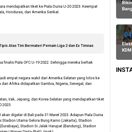
Agustus,
Ulang,
Bawaslu
Biki
tara mendapatkan tiket ke Piala Dunia U-20 2023. Keempat
dan
Komisi
Bang
la, Honduras, dan Amerika Serikat.
PSU
II
Danc
di
Minta
Indo
Tiga
KPU-
WAT
Daerah
Bawaslu
Juar
04
Digelar
Maksimalkan
3
Elekt
6
Kinerja
ipis Atas Tim Bermateri Pemain Liga 2 dan Ex Timnas
Keju
KDM
Agustus
Seluruh
Dan
Sali
SDM
Asia
Pra
dua finalis Piala OFC U-19 2022. Sehingga mereka berhak
Sing
di
INST
Surv
jadi empat negara wakil dari Amerika Selatan yang lolos ke
SMR
 dari Afrika didapatkan Gambia, Nigeria, Senegal, dan
Peng
Siny
istan, Irak, Jepang, dan Korea Selatan yang mendapatkan tiket
Popu
0 2023.
Buk
Jam
3 akan digelar di Bali pada 31 Maret 2023. Adapun Piala Dunia
Pilp
ni Stadion Utama Gelora Bung Karno (Jakarta), Stadion
Surabaya), Stadion Si Jalak Harupat (Bandung), Stadion
pten I Wayan Dipta (Bali). (mak)