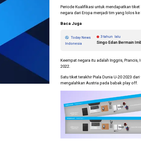
Periode Kualifikasi untuk mendapatkan tiket
negara dari Eropa menjadi tim yang lolos ke 
Baca Juga
3 tahun lalu
Today News
Singo Edan Bermain Im
Indonesia
Keempat negara itu adalah Inggris, Prancis, 
2022.
Satu tiket terakhir Piala Dunia U-20 2023 da
mengalahkan Austria pada babak play off.