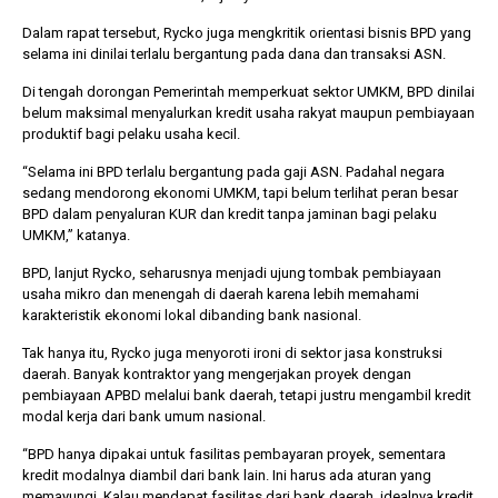
Dalam rapat tersebut, Rycko juga mengkritik orientasi bisnis BPD yang
selama ini dinilai terlalu bergantung pada dana dan transaksi ASN.
Di tengah dorongan Pemerintah memperkuat sektor UMKM, BPD dinilai
belum maksimal menyalurkan kredit usaha rakyat maupun pembiayaan
produktif bagi pelaku usaha kecil.
“Selama ini BPD terlalu bergantung pada gaji ASN. Padahal negara
sedang mendorong ekonomi UMKM, tapi belum terlihat peran besar
BPD dalam penyaluran KUR dan kredit tanpa jaminan bagi pelaku
UMKM,” katanya.
BPD, lanjut Rycko, seharusnya menjadi ujung tombak pembiayaan
usaha mikro dan menengah di daerah karena lebih memahami
karakteristik ekonomi lokal dibanding bank nasional.
Tak hanya itu, Rycko juga menyoroti ironi di sektor jasa konstruksi
daerah. Banyak kontraktor yang mengerjakan proyek dengan
pembiayaan APBD melalui bank daerah, tetapi justru mengambil kredit
modal kerja dari bank umum nasional.
“BPD hanya dipakai untuk fasilitas pembayaran proyek, sementara
kredit modalnya diambil dari bank lain. Ini harus ada aturan yang
memayungi. Kalau mendapat fasilitas dari bank daerah, idealnya kredit