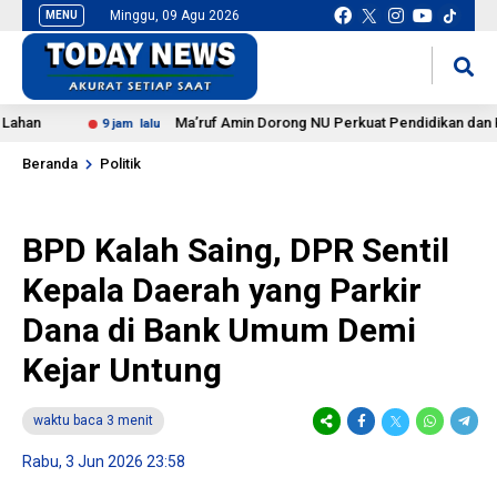
Minggu, 09 Agu 2026
MENU
situs slot gacor
mancingduit
Ma’ruf Amin Dorong NU Perkuat Pendidikan dan Kemand
9 jam lalu
Beranda
Politik
BPD Kalah Saing, DPR Sentil
Kepala Daerah yang Parkir
Dana di Bank Umum Demi
Kejar Untung
waktu baca 3 menit
Rabu, 3 Jun 2026 23:58