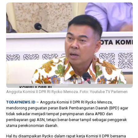
1 tahun lalu
10 bulan lalu
Banyak Gugatan di
KPU Batalka
Pilkada 2024, Legislator
Keputusan 
Ragukan SDM Bawaslu
Capres-Caw
Dirahasiaka
Anggota Komisi II DPR RI Rycko Menoza. Foto: Youtube TV Parlemen
TODAYNEWS.ID
– Anggota Komisi II DPR RI Rycko Menoza,
mendorong penguatan peran Bank Pembangunan Daerah (BPD) agar
tidak sekadar menjadi tempat penyimpanan dana APBD dan
pembayaran gaji ASN, tetapi benar-benar tampil sebagai penggerak
utama perekonomian daerah.
Hal itu disampaikan Rycko dalam rapat kerja Komisi II DPR bersama