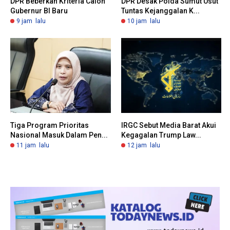
DPR Beberkan Kriteria Calon
DPR Desak Polda Sumut Usut
Gubernur BI Baru
Tuntas Kejanggalan K...
9 jam lalu
10 jam lalu
Tiga Program Prioritas
IRGC Sebut Media Barat Akui
Nasional Masuk Dalam Pen...
Kegagalan Trump Law...
11 jam lalu
12 jam lalu