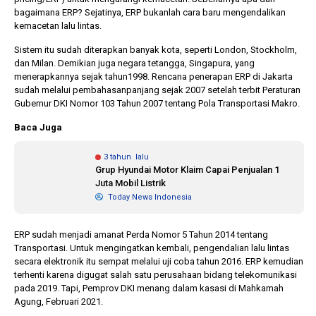
bagaimana ERP? Sejatinya, ERP bukanlah cara baru mengendalikan
kemacetan lalu lintas.
1 tahun lalu
10 bulan lalu
Sistem itu sudah diterapkan banyak kota, seperti London, Stockholm,
Banyak Gugatan di
KPU Batalka
dan Milan. Demikian juga negara tetangga, Singapura, yang
Pilkada 2024, Legislator
Keputusan 
menerapkannya sejak tahun1998. Rencana penerapan ERP di Jakarta
Ragukan SDM Bawaslu
Capres-Caw
sudah melalui pembahasanpanjang sejak 2007 setelah terbit Peraturan
Dirahasiaka
Gubernur DKI Nomor 103 Tahun 2007 tentang Pola Transportasi Makro.
Baca Juga
3 tahun lalu
Grup Hyundai Motor Klaim Capai Penjualan 1
Juta Mobil Listrik
Today News Indonesia
ERP sudah menjadi amanat Perda Nomor 5 Tahun 2014 tentang
Transportasi. Untuk mengingatkan kembali, pengendalian lalu lintas
secara elektronik itu sempat melalui uji coba tahun 2016. ERP kemudian
terhenti karena digugat salah satu perusahaan bidang telekomunikasi
pada 2019. Tapi, Pemprov DKI menang dalam kasasi di Mahkamah
Agung, Februari 2021.