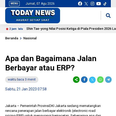
Jumat, 07 Agu 2026
MENU
situs slot gacor
mancingduit
Shin Tae-yong Nilai Posisi Ketiga di Piala Presiden 2026 Lampau
2 jam lalu
Beranda
Nasional
Apa dan Bagaimana Jalan
Berbayar atau ERP?
waktu baca 3 menit
Sabtu, 21 Jan 2023 07:58
Jakarta – Pemerintah ProvinsiDKI Jakarta sedang mematangkan
rencana penerapan jalan berbayar elektronik (electronic road
pricing/ERP) untuk mengurangi kemacetan. Sebenarnya apa dan