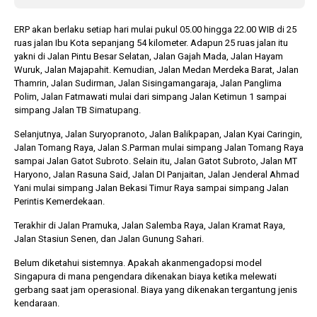
ERP akan berlaku setiap hari mulai pukul 05.00 hingga 22.00 WIB di 25
ruas jalan Ibu Kota sepanjang 54 kilometer. Adapun 25 ruas jalan itu
yakni di Jalan Pintu Besar Selatan, Jalan Gajah Mada, Jalan Hayam
Wuruk, Jalan Majapahit. Kemudian, Jalan Medan Merdeka Barat, Jalan
Thamrin, Jalan Sudirman, Jalan Sisingamangaraja, Jalan Panglima
Polim, Jalan Fatmawati mulai dari simpang Jalan Ketimun 1 sampai
simpang Jalan TB Simatupang.
Selanjutnya, Jalan Suryopranoto, Jalan Balikpapan, Jalan Kyai Caringin,
Jalan Tomang Raya, Jalan S.Parman mulai simpang Jalan Tomang Raya
sampai Jalan Gatot Subroto. Selain itu, Jalan Gatot Subroto, Jalan MT
Haryono, Jalan Rasuna Said, Jalan DI Panjaitan, Jalan Jenderal Ahmad
Yani mulai simpang Jalan Bekasi Timur Raya sampai simpang Jalan
Perintis Kemerdekaan.
Terakhir di Jalan Pramuka, Jalan Salemba Raya, Jalan Kramat Raya,
Jalan Stasiun Senen, dan Jalan Gunung Sahari.
Belum diketahui sistemnya. Apakah akanmengadopsi model
Singapura di mana pengendara dikenakan biaya ketika melewati
gerbang saat jam operasional. Biaya yang dikenakan tergantung jenis
kendaraan.