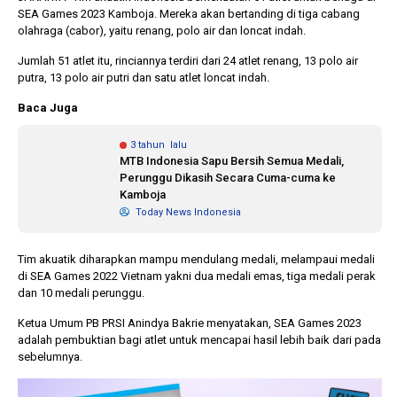
SEA Games 2023 Kamboja. Mereka akan bertanding di tiga cabang
olahraga (cabor), yaitu renang, polo air dan loncat indah.
1 tahun lalu
10 bulan lalu
Jumlah 51 atlet itu, rinciannya terdiri dari 24 atlet renang, 13 polo air
Banyak Gugatan di
KPU Batalka
putra, 13 polo air putri dan satu atlet loncat indah.
Pilkada 2024, Legislator
Keputusan 
Ragukan SDM Bawaslu
Capres-Caw
Baca Juga
Dirahasiaka
3 tahun lalu
MTB Indonesia Sapu Bersih Semua Medali,
Perunggu Dikasih Secara Cuma-cuma ke
Kamboja
Today News Indonesia
Tim akuatik diharapkan mampu mendulang medali, melampaui medali
di SEA Games 2022 Vietnam yakni dua medali emas, tiga medali perak
dan 10 medali perunggu.
Ketua Umum PB PRSI Anindya Bakrie menyatakan, SEA Games 2023
adalah pembuktian bagi atlet untuk mencapai hasil lebih baik dari pada
sebelumnya.