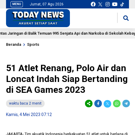
Jumat, 07 Agu 2026
MENU
situs slot gacor
mancingduit
aringan di Balik Temuan 995 Senjata Api dan Narkoba di Sekolah Kebayoran
Beranda
Sports
51 Atlet Renang, Polo Air dan
Loncat Indah Siap Bertanding
di SEA Games 2023
waktu baca 2 menit
Kamis, 4 Mei 2023 07:12
JAKARTA- Tim akuatik Indonesia berkekuatan 51 atlet untuk berlaga di