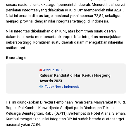
secara nasional untuk kategori pemerintah daerah. Menurut hasil survei
penilaian integritas yang dilakukan KPK RI, DIY memperoleh nilai 82,81.
Nilai ini berada di atas target nasional yakni sebesar 72,84, sekaligus
1 tahun lalu
10 bulan lalu
menjadi provinsi dengan nilai integritas tertinggi di Indonesia.
Banyak Gugatan di
KPU Batalka
Pilkada 2024, Legislator
Keputusan 
Nilai integritas dikeluarkan oleh KPK, atas komitmen suatu daerah
Ragukan SDM Bawaslu
Capres-Caw
dalam turut serta memberantas korupsi. Nilai integritas menunjukkan
Dirahasiaka
seberapa tinggi komitmen suatu daerah dalam menegakkan nilai-nilai
antikorupsi.
Baca Juga
3 tahun lalu
Ratusan Kandidat di Hari Kedua Hoegeng
Awards 2023
Today News Indonesia
Hal ini diungkapkan Direktur Pembinaan Peran Serta Masyarakat KPK RI,
Brigjen Pol Kumbul Kuswidjanto Sudjadi pada Bimbingan Teknis
Keluarga Berintegritas, Rabu (02/11). Bertempat di Hotel Alana, Sleman,
Kumbul mengatakan, nilai integritas DIY ini sudah berada di atas target
nasional yakni 72,84.