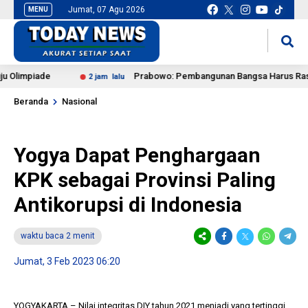
Jumat, 07 Agu 2026
MENU
situs slot gacor
mancingduit
mpiade
Prabowo: Pembangunan Bangsa Harus Rasional, 
2 jam lalu
Beranda
Nasional
Yogya Dapat Penghargaan
KPK sebagai Provinsi Paling
Antikorupsi di Indonesia
waktu baca 2 menit
Jumat, 3 Feb 2023 06:20
YOGYAKARTA – Nilai integritas DIY tahun 2021 menjadi yang tertinggi