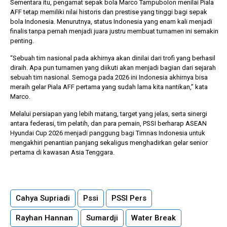
Sementara itu, pengamat sepak bola Marco Tampubolon menilai Piala
AFF tetap memiliki nilai historis dan prestise yang tinggi bagi sepak
bola Indonesia. Menurutnya, status Indonesia yang enam kali menjadi
finalis tanpa pernah menjadi juara justru membuat turnamen ini semakin
penting.
“Sebuah tim nasional pada akhirnya akan dinilai dari trofi yang berhasil
diraih. Apa pun turnamen yang diikuti akan menjadi bagian dari sejarah
sebuah tim nasional. Semoga pada 2026 ini Indonesia akhirnya bisa
meraih gelar Piala AFF pertama yang sudah lama kita nantikan,” kata
Marco.
Melalui persiapan yang lebih matang, target yang jelas, serta sinergi
antara federasi, tim pelatih, dan para pemain, PSSI berharap ASEAN
Hyundai Cup 2026 menjadi panggung bagi Timnas Indonesia untuk
mengakhiri penantian panjang sekaligus menghadirkan gelar senior
pertama di kawasan Asia Tenggara.
Cahya Supriadi
Pssi
PSSI Pers
Rayhan Hannan
Sumardji
Water Break