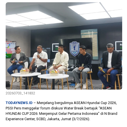
10 bulan lalu
KPU Batalkan
B
tor
Keputusan Dokumen
Te
u
Capres-Cawapres
Le
Dirahasiakan
Do
D
20260703_141832
TODAYNEWS.ID
– Menjelang bergulirnya ASEAN Hyundai Cup 2026,
PSSI Pers menggelar forum diskusi Water Break bertajuk “ASEAN
HYUNDAI CUP 2026: Menjemput Gelar Pertama Indonesia” di N Brand
Experience Center, SCBD, Jakarta, Jumat (3/7/2026).