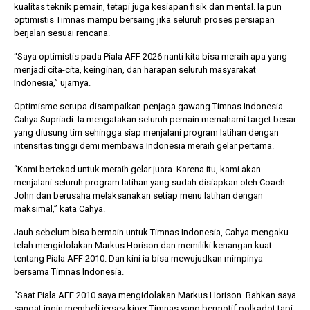
kualitas teknik pemain, tetapi juga kesiapan fisik dan mental. Ia pun
optimistis Timnas mampu bersaing jika seluruh proses persiapan
berjalan sesuai rencana.
“Saya optimistis pada Piala AFF 2026 nanti kita bisa meraih apa yang
menjadi cita-cita, keinginan, dan harapan seluruh masyarakat
Indonesia,” ujarnya.
Optimisme serupa disampaikan penjaga gawang Timnas Indonesia
Cahya Supriadi. Ia mengatakan seluruh pemain memahami target besar
yang diusung tim sehingga siap menjalani program latihan dengan
intensitas tinggi demi membawa Indonesia meraih gelar pertama.
“Kami bertekad untuk meraih gelar juara. Karena itu, kami akan
menjalani seluruh program latihan yang sudah disiapkan oleh Coach
John dan berusaha melaksanakan setiap menu latihan dengan
maksimal,” kata Cahya.
Jauh sebelum bisa bermain untuk Timnas Indonesia, Cahya mengaku
telah mengidolakan Markus Horison dan memiliki kenangan kuat
tentang Piala AFF 2010. Dan kini ia bisa mewujudkan mimpinya
bersama Timnas Indonesia.
“Saat Piala AFF 2010 saya mengidolakan Markus Horison. Bahkan saya
sangat ingin membeli jersey kiper Timnas yang bermotif polkadot tapi