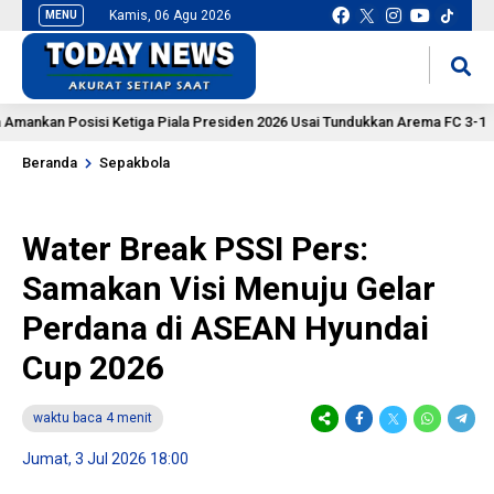
Kamis, 06 Agu 2026
MENU
situs slot gacor
mancingduit
n Posisi Ketiga Piala Presiden 2026 Usai Tundukkan Arema FC 3-1
Beranda
Sepakbola
Water Break PSSI Pers:
Samakan Visi Menuju Gelar
Perdana di ASEAN Hyundai
Cup 2026
waktu baca 4 menit
Jumat, 3 Jul 2026 18:00