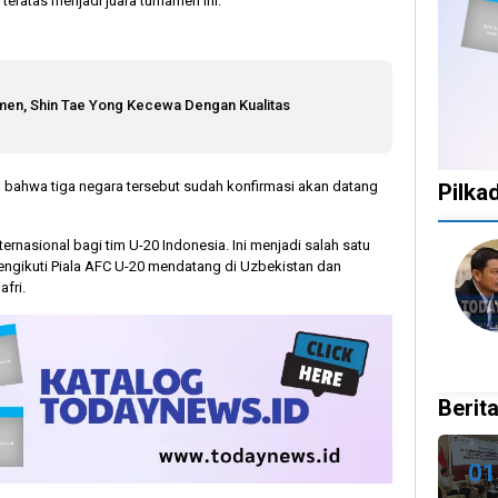
teratas menjadi juara turnamen ini.
men, Shin Tae Yong Kecewa Dengan Kualitas
an bahwa tiga negara tersebut sudah konfirmasi akan datang
Pilka
ternasional bagi tim U-20 Indonesia. Ini menjadi salah satu
1
1
1
10
mengikuti Piala AFC U-20 mendatang di Uzbekistan dan
tahun
tahun
tahun
bulan
afri.
lalu
lalu
lalu
lalu
Catat!
Tak
Banyak
KPU
Dua
Ingin
Gugatan
Bata
Daerah
Ada
di
Kepu
Ini
Celah
Pilkada
Doku
Berita
Gelar
pada
2024,
Capr
Pilkada
PSU
Legislator
Cawa
Ulang
dan
Ragukan
Dira
01
27
Pilkada
SDM