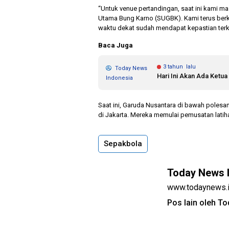
“Untuk venue pertandingan, saat ini kami ma
Utama Bung Karno (SUGBK). Kami terus ber
waktu dekat sudah mendapat kepastian terka
Baca Juga
3 tahun lalu
Today News
Hari Ini Akan Ada Ketua
Indonesia
Saat ini, Garuda Nusantara di bawah polesa
di Jakarta. Mereka memulai pemusatan latiha
Sepakbola
Today News 
www.todaynews.
Pos lain oleh T