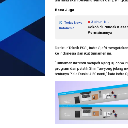
tim nanti akan bertemu semua dan peringkat 
Baca Juga
3 tahun lalu
Today News
Kokoh di Puncak Klase
Indonesia
Permainannya
Direktur Teknik PSSI, Indra Sjafri mengatak
ke Indonesia dan ikut turnamen ini.
“Turnamen ini tentu menjadi ajang uji coba in
program dari pelatih Shin Tae-yong jelang 
tentunya Piala Dunia U-20 nanti,” kata Indra Sj