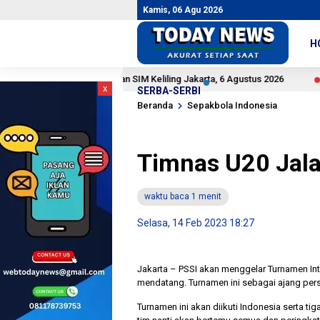
Kamis, 06 Agu 2026
H
Pelayanan SIM Keliling Jakarta, 6 Agustus 2026
1 jam lalu
1 jam lalu
x
SERBA-SERBI
Beranda
Sepakbola Indonesia
Timnas U20 Jalan
waktu baca 1 menit
Selasa, 14 Feb 2023 18:27
Jakarta – PSSI akan menggelar Turnamen Int
mendatang. Turnamen ini sebagai ajang pers
Turnamen ini akan diikuti Indonesia serta ti