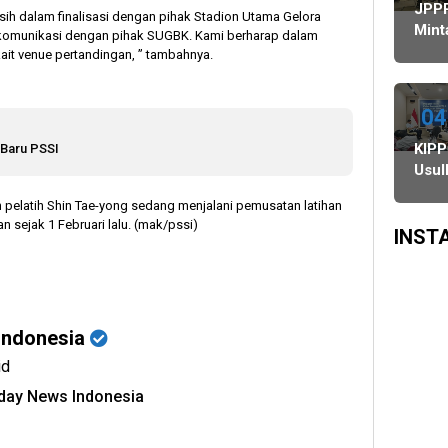
Agustus,
Ulang,
Bawaslu
JPP
sih dalam finalisasi dengan pihak Stadion Utama Gelora
dan
Komisi
Mint
komunikasi dengan pihak SUGBK. Kami berharap dalam
PSU
II
Rek
it venue pertandingan, ” tambahnya.
di
Minta
KPU
Tiga
KPU-
Kabu
Daerah
Bawaslu
Dike
04
Digelar
Maksimalkan
ke K
KIPP
 Baru PSSI
6
Kinerja
Prov
Usul
Agustus
Seluruh
KPU,
SDM
n pelatih Shin Tae-yong sedang menjalani pemusatan latihan
Bawa
n sejak 1 Februari lalu. (mak/pssi)
dan
INST
DKP
Dibe
Hak
Imun
Indonesia
Fung
id
oday News Indonesia