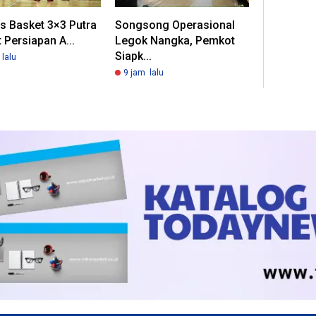
s Basket 3×3 Putra
Songsong Operasional
 Persiapan A...
Legok Nangka, Pemkot
Siapk...
lalu
9 jam lalu