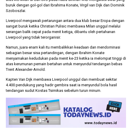
buruk dengan gol-gol dari Ibrahima Konate, Virgil van Dijk dan Dominik
Szoboszlai.
1 tahun lalu
10 bulan lalu
Liverpool mengawali pertarungan antara dua klub besar Eropa dengan
Banyak Gugatan di
KPU Batalka
sangat buruk ketika Christian Pulisic membawa Milan unggul melalui
Pilkada 2024, Legislator
Keputusan 
serangan balik cepat pada menit ketiga, dibantu oleh pertahanan
Ragukan SDM Bawaslu
Capres-Caw
Liverpool yang tidak terorganisir.
Dirahasiaka
Namun, juara enam kali itu membalikkan keadaan dan mendominasi
sebagian besar sisa pertandingan, dengan Ibrahim Konate
menyamakan kedudukan pada menit ke-23 ketika ia melompat tinggi di
atas kerumunan pemain bertahan untuk menyundul tendangan bebas
Trent Alexander-Arnold.
Kapten Van Dijk membawa Liverpool unggul dan membuat sekitar
4.400 pendukung yang hadir gembira saat ia menyundul bola hasil
tendangan sudut Kostas Tsimikas sebelum turun minum.