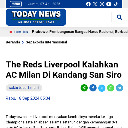
Jumat, 07 Agu 2026
MENU
situs slot gacor
mancingduit
Prabowo: Pembangunan Bangsa Harus Rasional, Berbasis Sai
1 jam lalu
Beranda
Sepakbola Internasional
The Reds Liverpool Kalahkan
AC Milan Di Kandang San Siro
waktu baca 1 menit
Rabu, 18 Sep 2024 05:34
Todaynews.id – Liverpool merayakan kembalinya mereka ke Liga
Champions setelah absen selama setahun dengan kemenangan 3-1
atas AC Milan di San Siro pada Rabu dinihari WIB mengatasi awal yang