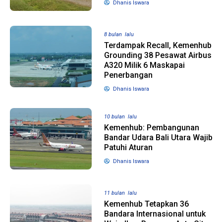
Dhanis Iswara
1 tahun lalu
10 bulan lalu
8 bulan lalu
Banyak Gugatan di
KPU Batalka
Terdampak Recall, Kemenhub
Pilkada 2024, Legislator
Keputusan 
Grounding 38 Pesawat Airbus
Ragukan SDM Bawaslu
Capres-Caw
A320 Milik 6 Maskapai
Dirahasiaka
Penerbangan
Dhanis Iswara
10 bulan lalu
Kemenhub: Pembangunan
Bandar Udara Bali Utara Wajib
Patuhi Aturan
Dhanis Iswara
11 bulan lalu
Kemenhub Tetapkan 36
Bandara Internasional untuk