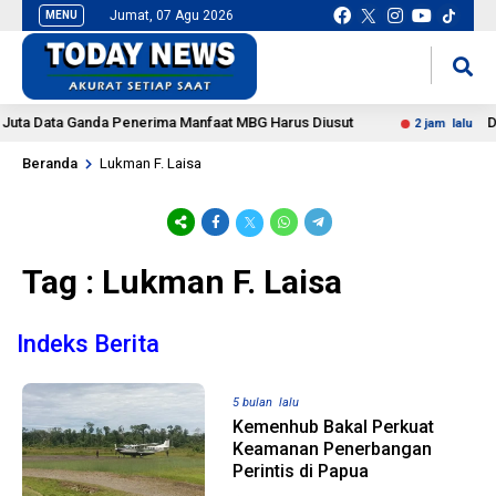
Jumat, 07 Agu 2026
MENU
situs slot gacor
mancingduit
ta Data Ganda Penerima Manfaat MBG Harus Diusut
DPR 
2 jam lalu
Beranda
Lukman F. Laisa
Tag : Lukman F. Laisa
Indeks Berita
5 bulan lalu
Kemenhub Bakal Perkuat
Keamanan Penerbangan
Perintis di Papua