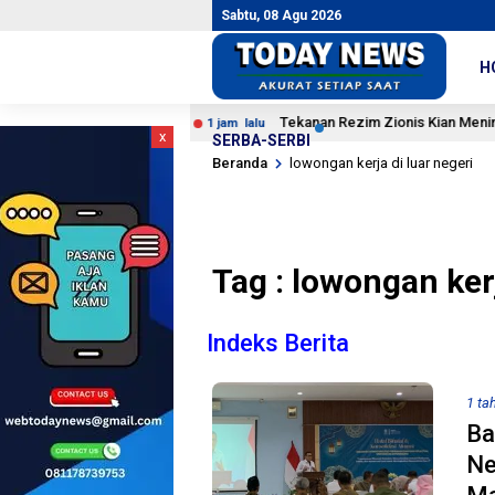
Sabtu, 08 Agu 2026
H
mp Lawan Iran
Tekanan Rezim Zionis Kian Meningkat, Um
1 jam lalu
x
SERBA-SERBI
Beranda
lowongan kerja di luar negeri
Tag : lowongan kerj
Indeks Berita
1 ta
Ba
Ne