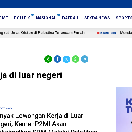
OME
POLITIK
NASIONAL
DAERAH
SEKDA NEWS
SPORT
at Kristen di Palestina Terancam Punah
Mendag Dorong
5 jam lalu
a di luar negeri
hun lalu
nyak Lowongan Kerja di Luar
geri, KemenP2MI Akan