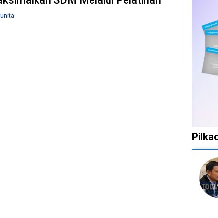
ksimalkan SDM Melalui Pelatihan
unita
Pilka
1
1
1
10
tahun
tahun
tahun
bulan
lalu
lalu
lalu
lalu
Catat!
Tak
Banyak
KPU
Dua
Ingin
Gugatan
Bata
Daerah
Ada
di
Kepu