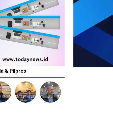
da & Pilpres
1
1
1
1
tahun
tahun
tahun
tahun
lalu
lalu
lalu
lalu
Banyak
Catat!
Tak
Banyak
lkan
Kepala
Dua
Ingin
Gugatan
tusan
Daerah
Daerah
Ada
di