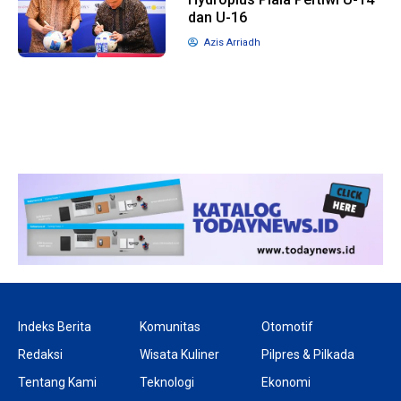
dan U-16
Azis Arriadh
1 tahun lalu
10 bulan lalu
Banyak Gugatan di
KPU Batalka
Pilkada 2024, Legislator
Keputusan 
Ragukan SDM Bawaslu
Capres-Caw
Dirahasiaka
Indeks Berita
Komunitas
Otomotif
Redaksi
Wisata Kuliner
Pilpres & Pilkada
Tentang Kami
Teknologi
Ekonomi