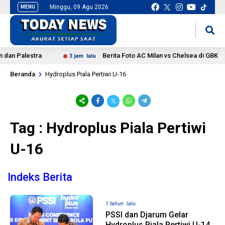
Minggu, 09 Agu 2026
MENU
situs slot gacor
mancingduit
dan Palestra
Berita Foto AC Milan vs Chelsea di GBK
3 jam lalu
Beranda
Hydroplus Piala Pertiwi U-16
Tag : Hydroplus Piala Pertiwi
U-16
Indeks Berita
1 tahun lalu
PSSI dan Djarum Gelar
Hydroplus Piala Pertiwi U-14