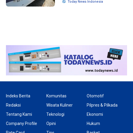
Today News Indonesia
1 tahun lalu
10 bulan lalu
Banyak Gugatan di
KPU Batalka
Pilkada 2024, Legislator
Keputusan 
Ragukan SDM Bawaslu
Capres-Caw
Dirahasiaka
Indeks Berita
Komunitas
Otomotif
Redaksi
Wisata Kuliner
Pilpres & Pilkada
Tentang Kami
Teknologi
Ekonomi
Company Profile
Opini
Hukum
Rate Card
Tips
Basket