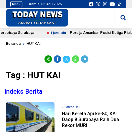
Kamis, 06 Agu 2026
MENU
situs slot gacor
mancingduit
ersebaya Surabaya
Persija Amankan Posisi Ketiga Piala
1 jam lalu
Beranda
HUT KAI
Tag : HUT KAI
Indeks Berita
10 bulan lalu
Hari Kereta Api ke-80, KAI
Daop 8 Surabaya Raih Dua
Rekor MURI