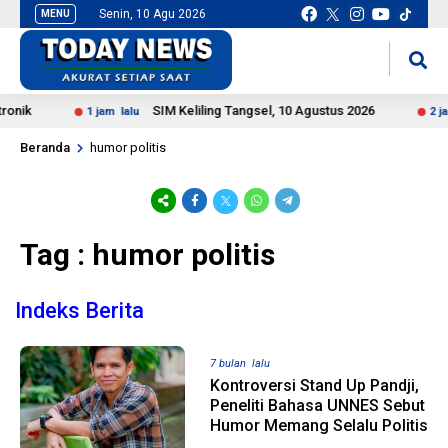
Senin, 10 Agu 2026
MENU
situs slot gacor
mancingduit
onik
SIM Keliling Tangsel, 10 Agustus 2026
1 jam lalu
2 jam
Beranda
humor politis
Tag : humor politis
Indeks Berita
7 bulan lalu
Kontroversi Stand Up Pandji,
Peneliti Bahasa UNNES Sebut
Humor Memang Selalu Politis