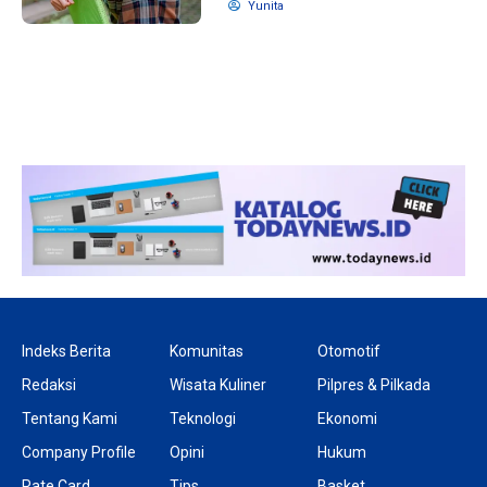
Yunita
10 bulan lalu
1 tahun lalu
KPU Batalkan
Banyak Kepa
Keputusan Dokumen
Terjerat Kor
Capres-Cawapres
Legislator Ko
Dirahasiakan
Dorong Pilk
DPRD
Indeks Berita
Komunitas
Otomotif
Redaksi
Wisata Kuliner
Pilpres & Pilkada
Tentang Kami
Teknologi
Ekonomi
Company Profile
Opini
Hukum
Rate Card
Tips
Basket