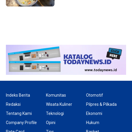
1 tahun lalu
10 bulan lalu
Banyak Gugatan di
KPU Batalka
Pilkada 2024, Legislator
Keputusan 
Ragukan SDM Bawaslu
Capres-Caw
Dirahasiaka
Indeks Berita
Komunitas
Otomotif
Redaksi
Wisata Kuliner
Pilpres & Pilkada
Tentang Kami
Teknologi
Ekonomi
Company Profile
Opini
Hukum
Rate Card
Tips
Basket