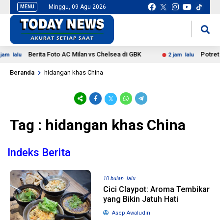
Minggu, 09 Agu 2026
MENU
situs slot gacor
mancingduit
Berita Foto AC Milan vs Chelsea di GBK
Potret P
am lalu
2 jam lalu
Beranda
hidangan khas China
Tag : hidangan khas China
Indeks Berita
10 bulan lalu
Cici Claypot: Aroma Tembikar
yang Bikin Jatuh Hati
Asep Awaludin