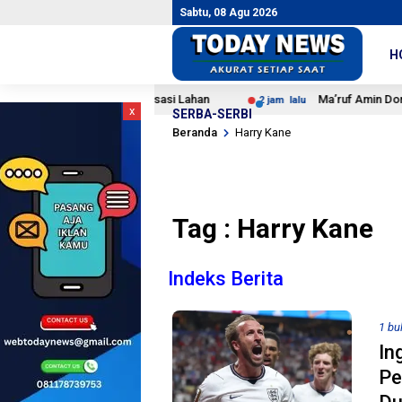
Sabtu, 08 Agu 2026
H
 Hasil dan Digitalisasi Lahan
Ma’ruf Amin Dorong NU P
2 jam lalu
x
SERBA-SERBI
Beranda
Harry Kane
Tag : Harry Kane
Indeks Berita
1 bu
In
Pe