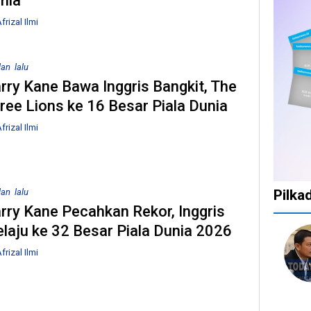
nia
frizal Ilmi
lan lalu
rry Kane Bawa Inggris Bangkit, The
ree Lions ke 16 Besar Piala Dunia
frizal Ilmi
lan lalu
Pilka
rry Kane Pecahkan Rekor, Inggris
laju ke 32 Besar Piala Dunia 2026
1
1
1
10
tahun
tahun
tahun
bulan
frizal Ilmi
lalu
lalu
lalu
lalu
Catat!
Tak
Banyak
KPU
Dua
Ingin
Gugatan
Bata
Daerah
Ada
di
Kepu