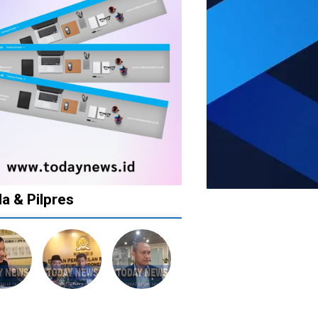
da & Pilpres
1
1
1
1
tahun
tahun
tahun
tahun
lalu
lalu
lalu
lalu
Banyak
Catat!
Tak
Banyak
lkan
Kepala
Dua
Ingin
Gugatan
tusan
Daerah
Daerah
Ada
di