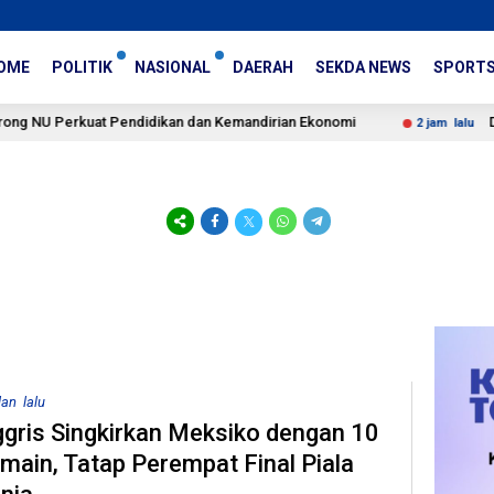
OME
POLITIK
NASIONAL
DAERAH
SEKDA NEWS
SPORT
erkuat Pendidikan dan Kemandirian Ekonomi
DPR Beberk
2 jam lalu
lan lalu
ggris Singkirkan Meksiko dengan 10
main, Tatap Perempat Final Piala