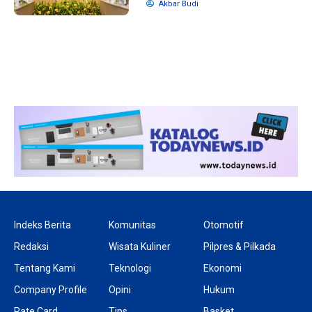
Akbar Budi
1 tahun lalu
10 bulan lalu
Banyak Gugatan di
KPU Batalka
Pilkada 2024, Legislator
Keputusan 
Ragukan SDM Bawaslu
Capres-Caw
Dirahasiaka
Indeks Berita
Komunitas
Otomotif
Redaksi
Wisata Kuliner
Pilpres & Pilkada
Tentang Kami
Teknologi
Ekonomi
Company Profile
Opini
Hukum
Rate Card
Tips
Basket