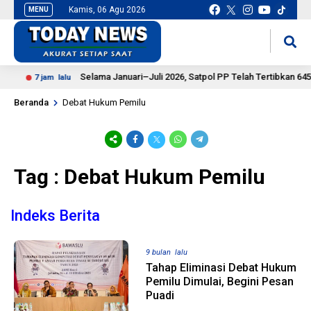
Kamis, 06 Agu 2026
MENU
situs slot gacor
mancingduit
Selama Januari–Juli 2026, Satpol PP Telah Tertibkan 645 
7 jam lalu
Beranda
Debat Hukum Pemilu
Tag : Debat Hukum Pemilu
Indeks Berita
9 bulan lalu
Tahap Eliminasi Debat Hukum
Pemilu Dimulai, Begini Pesan
Puadi