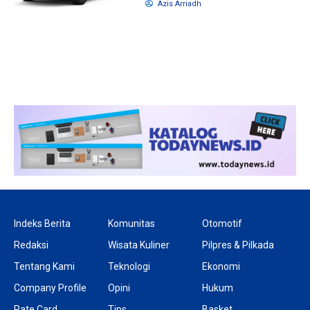
Azis Arriadh
1 tahun lalu
10 bulan lalu
Banyak Gugatan di
KPU Batalka
Pilkada 2024, Legislator
Keputusan 
Ragukan SDM Bawaslu
Capres-Caw
Dirahasiaka
Indeks Berita
Komunitas
Otomotif
Redaksi
Wisata Kuliner
Pilpres & Pilkada
Tentang Kami
Teknologi
Ekonomi
Company Profile
Opini
Hukum
Rate Card
Tips
Basket