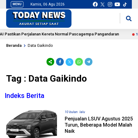
Kamis, 06 Agu 2026
MENU
situs slot gacor
mancingduit
I Pastikan Perjalanan Kereta Normal Pascagempa Pangandaran
1 j
Beranda
Data Gaikindo
Tag : Data Gaikindo
Indeks Berita
10 bulan lalu
Penjualan LSUV Agustus 2025
Turun, Beberapa Model Malah
Naik