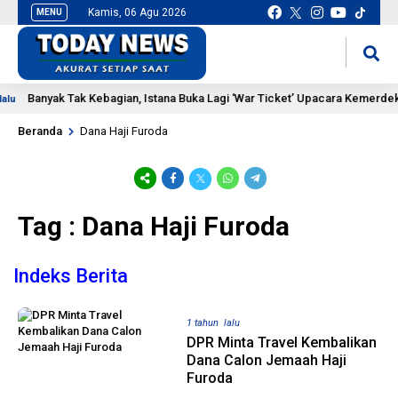
Kamis, 06 Agu 2026
MENU
situs slot gacor
mancingduit
Banyak Tak Kebagian, Istana Buka Lagi ‘War Ticket’ Upacara Kemerdeka
lu
Beranda
Dana Haji Furoda
Tag : Dana Haji Furoda
Indeks Berita
1 tahun lalu
DPR Minta Travel Kembalikan
Dana Calon Jemaah Haji
Furoda