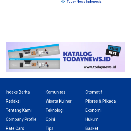
Today News Indonesia
1 tahun lalu
10 bulan lalu
Banyak Gugatan di
KPU Batalka
Pilkada 2024, Legislator
Keputusan 
Ragukan SDM Bawaslu
Capres-Caw
Dirahasiaka
Indeks Berita
Komunitas
Otomotif
Redaksi
Wisata Kuliner
Pilpres & Pilkada
Tentang Kami
Teknologi
Ekonomi
Company Profile
Opini
Hukum
Rate Card
Tips
Basket