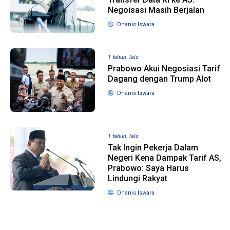
Negoisasi Masih Berjalan
Dhanis Iswara
1 tahun lalu
10 bulan lalu
Banyak Gugatan di
KPU Batalka
Pilkada 2024, Legislator
Keputusan 
1 tahun lalu
Ragukan SDM Bawaslu
Capres-Caw
Prabowo Akui Negosiasi Tarif
Dirahasiaka
Dagang dengan Trump Alot
Dhanis Iswara
1 tahun lalu
Tak Ingin Pekerja Dalam
Negeri Kena Dampak Tarif AS,
Prabowo: Saya Harus
Lindungi Rakyat
Dhanis Iswara