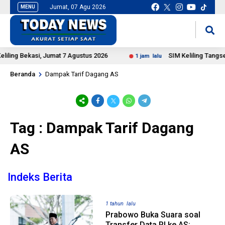
Jumat, 07 Agu 2026
MENU
situs slot gacor
mancingduit
iling Bekasi, Jumat 7 Agustus 2026
SIM Keliling Tangsel,
1 jam lalu
Beranda
Dampak Tarif Dagang AS
Tag : Dampak Tarif Dagang
AS
Indeks Berita
1 tahun lalu
Prabowo Buka Suara soal
Transfer Data RI ke AS: