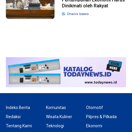
Dinikmati oleh Rakyat
Dhanis Iswara
1 tahun lalu
10 bulan lalu
Banyak Gugatan di
KPU Batalka
Pilkada 2024, Legislator
Keputusan 
Ragukan SDM Bawaslu
Capres-Caw
Dirahasiaka
Indeks Berita
Komunitas
Otomotif
Redaksi
Wisata Kuliner
Pilpres & Pilkada
Tentang Kami
Teknologi
Ekonomi