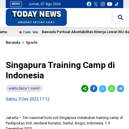
Jumat, 07 Agu 2026
MENU
situs slot gacor
mancingduit
Bawaslu Perkuat Akuntabilitas Kinerja Lewat IKU dan Ap
2 jam lalu
Beranda
Sports
Singapura Training Camp di
Indonesia
waktu baca 1 menit
Sabtu, 3 Des 2022 17:12
Jakarta – Tim nasional bola voli Singapura melakukan training camp di
Padepokan Voli Jenderal Kunarto, Sentul, Bogor, Indonesia, 1-5
Desember 2022.