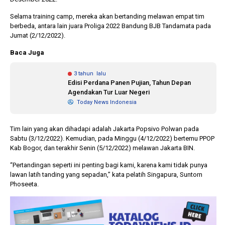
Selama training camp, mereka akan bertanding melawan empat tim
berbeda, antara lain juara Proliga 2022 Bandung BJB Tandamata pada
1 tahun lalu
10 bulan lalu
Jumat (2/12/2022).
Banyak Gugatan di
KPU Batalka
Pilkada 2024, Legislator
Keputusan 
Baca Juga
Ragukan SDM Bawaslu
Capres-Caw
Dirahasiaka
3 tahun lalu
Edisi Perdana Panen Pujian, Tahun Depan
Agendakan Tur Luar Negeri
Today News Indonesia
Tim lain yang akan dihadapi adalah Jakarta Popsivo Polwan pada
Sabtu (3/12/2022). Kemudian, pada Minggu (4/12/2022) bertemu PPOP
Kab Bogor, dan terakhir Senin (5/12/2022) melawan Jakarta BIN.
“Pertandingan seperti ini penting bagi kami, karena kami tidak punya
lawan latih tanding yang sepadan,” kata pelatih Singapura, Suntorn
Phoseeta.