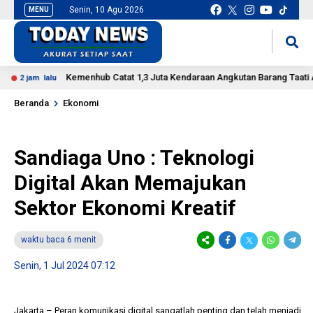
Senin, 10 Agu 2026
MENU
situs slot gacor
mancingduit
Kemenhub Catat 1,3 Juta Kendaraan Angkutan Barang Taati Aturan
jam lalu
Beranda
Ekonomi
Sandiaga Uno : Teknologi
Digital Akan Memajukan
Sektor Ekonomi Kreatif
waktu baca 6 menit
Senin, 1 Jul 2024 07:12
Jakarta – Peran komunikasi digital sangatlah penting dan telah menjadi