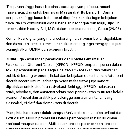
“Perguruan tinggi harus berpihak pada apa yang disebut nurani
masyarakat dan untuk kemajuan Masyarakat. Itu berarti Tri Darma
perguruan tinggi harus betul-betul dioptimalkan jika ingin kebijakan
fiskal dalam komunikasi digital berjalan beriringan dan maju,” ujar Dr.
Ichsanuddin Noorsy, S.H, M.Si dalam seminar nasional, Sabtu (29/06).
Komunikasi digital yang mulai sekarang harus benar-benar digalakkan
dan dievaluasi secara keseluruhan jika memang ingin mengapai tujuan
peningkatkan UMKM dan ekonomi kreatif.
Di sini juga kedatangan pembicara dari Komite Pemantauan
Pelaksanaan Otonomi Daerah (KPPOD). KPPOD berperan penuh dalam
fokus pemantauan pada segala hal terkait kebijakan dan pelayanan
publik di bidang ekonomi, fiskal dan kebijakan desentralisasi/otonomi
daerah secara umum, sehingga peran mahasiswa juga sangat
diperlukan untuk studi dan advokasi. Sehingga KPPOD melakukan
studi, advokasi, dan asistensi teknis bagi peningkatan mutu tata kelola
ekonomi/fiskal dan praktik penyelenggaraan pemerintahan yang
akuntabel, efektif dan demokratis di daerah.
“Yang kita harapkan adalah kampus/universitas untuk bisa terlibat dan
aktif dalam seluruh proses tata kelola pembangunan baik itu dilevel
nasional maupun daerah. Aktif dalam proses perencanaan, proses