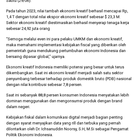
Sabtu (29/06).
Pada tahun 2023, nilai tambah ekonomi kreatif berhasil mencapai Rp,
1,4 T dengan total nilai ekspor ekonomi kreatif sebesar $ 23,3 M.
Sektor ekonomi kreatif diestimasikan berhasil menyerap tenaga kerja
sebesar 24,92 juta orang
“Semoga melalui even ini para pelaku UMKM dan ekonomi kreatif,
maka memahami implementasi kebijakan fiscal yang diberikan oleh
pemerintah guna mendukung pertumbuhan ekonomi Indonesia dan
bersaing dipasar global,” ujarnya.
Ekonomi kreatif Indonesia memiliki potensi yang besar untuk terus
dikembangkan. Saat ini ekonomi kreatif menjadi salah satu sektor
penyumbang terbesar terhadap produk domestik bruto (PDB) nasional
dengan nilai kontribusi sebesar 7,8 persen.
Saat ini sebanyak 88,8 persen konsumen Indonesia menyatakan lebih
dominan menggunakan dan mengonsumsi produk dengan brand
dalam negeri.
Kebijakan fiskal dalam komunikasi digital menjadi bagian penting
dengan syarat menyajikan data yang rill dan terbuka yang pernah
dilontarkan oleh Dr. Ichsanuddin Noorsy, S.H, M.Si sebagai Pengamat
Politik Ekonomi Indonesia.