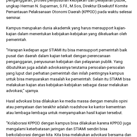
penganggaran, proses penyusunan kebijakan dan pelayanan publik,”
ungkap Herman N. Suparman, S.Fil., M.Sos, Direktur Eksekutif Komite
Pemantauan Pelaksanaan Otonomi Daerah (KPPOD) pada waktu selesai
seminar.
Kampus merupakan dunia akademik yang harus mensupport kajian-
kajian dalam menentukan kebijakan-kebijakan yang dikeluarkan oleh
pemerintah.
“Harapan kedepan agar STIAMI itu bisa mensupport pemerintah baik
pusat dan daerah dalam kajian terkait dengan perencanaan
penganggaran, penyusunan kebijakan dan pelayanan publik. Yang
dibutuhkan juga adalah advokasinya terutama persoalan-persoalan
yang luput dari perhatian pemerintah dan inilah pentingnya kampus
untuk bisa menyuarakan masalah ke pemerintah. Selain itu STIAMI bisa
melakukan kajian atas kebijakan-kebijakan sebagai dasar melakukan
advokasi,” ujarnya.
Hasil advokasi bisa dilakukan ke media massa dengan menulis opini
atau pernyataan dan terakhir adalah roadshow ke kantor kementrian
atau lembaga-lembaga untuk menyampaikan hasil kajian tersebut.
“Kolaborasi KPPOD dengan kampus bisa dilakukan karena KPPOD juga
mengalami keterbatasan jaringan dan STIAMI sendiri bisa
berkolaborasi dengan kita. Kita bisa melakukan advokasi bersama dan