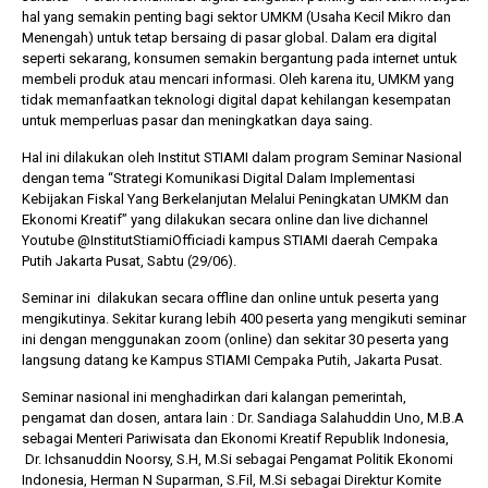
hal yang semakin penting bagi sektor UMKM (Usaha Kecil Mikro dan
Menengah) untuk tetap bersaing di pasar global. Dalam era digital
seperti sekarang, konsumen semakin bergantung pada internet untuk
1 tahun lalu
10 bulan lalu
membeli produk atau mencari informasi. Oleh karena itu, UMKM yang
Banyak Gugatan di
KPU Batalka
tidak memanfaatkan teknologi digital dapat kehilangan kesempatan
Pilkada 2024, Legislator
Keputusan 
untuk memperluas pasar dan meningkatkan daya saing.
Ragukan SDM Bawaslu
Capres-Caw
Dirahasiaka
Hal ini dilakukan oleh Institut STIAMI dalam program Seminar Nasional
dengan tema “Strategi Komunikasi Digital Dalam Implementasi
Kebijakan Fiskal Yang Berkelanjutan Melalui Peningkatan UMKM dan
Ekonomi Kreatif” yang dilakukan secara online dan live dichannel
Youtube @InstitutStiamiOfficiadi kampus STIAMI daerah Cempaka
Putih Jakarta Pusat, Sabtu (29/06).
Seminar ini dilakukan secara offline dan online untuk peserta yang
mengikutinya. Sekitar kurang lebih 400 peserta yang mengikuti seminar
ini dengan menggunakan zoom (online) dan sekitar 30 peserta yang
langsung datang ke Kampus STIAMI Cempaka Putih, Jakarta Pusat.
Seminar nasional ini menghadirkan dari kalangan pemerintah,
pengamat dan dosen, antara lain : Dr. Sandiaga Salahuddin Uno, M.B.A
sebagai Menteri Pariwisata dan Ekonomi Kreatif Republik Indonesia,
Dr. Ichsanuddin Noorsy, S.H, M.Si sebagai Pengamat Politik Ekonomi
Indonesia, Herman N Suparman, S.Fil, M.Si sebagai Direktur Komite