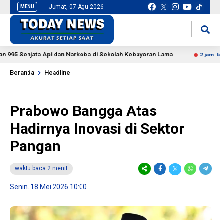
Jumat, 07 Agu 2026
MENU
situs slot gacor
mancingduit
Senjata Api dan Narkoba di Sekolah Kebayoran Lama
DPR
2 jam lalu
Beranda
Headline
Prabowo Bangga Atas
Hadirnya Inovasi di Sektor
Pangan
waktu baca 2 menit
Senin, 18 Mei 2026 10:00