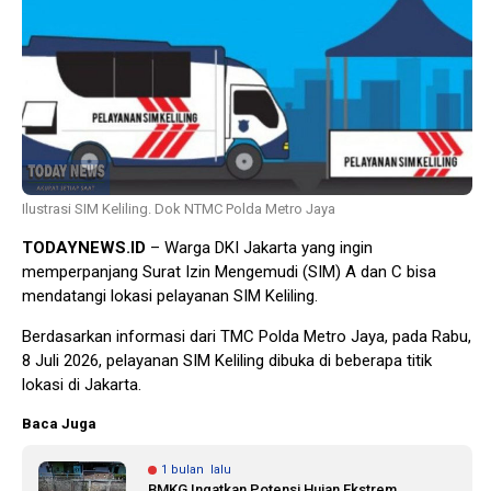
1 tahun lalu
10 bulan lalu
Banyak Gugatan di
KPU Batalka
Pilkada 2024, Legislator
Keputusan 
Ragukan SDM Bawaslu
Capres-Caw
Dirahasiaka
Ilustrasi SIM Keliling. Dok NTMC Polda Metro Jaya
TODAYNEWS.ID
– Warga DKI Jakarta yang ingin
memperpanjang Surat Izin Mengemudi (SIM) A dan C bisa
mendatangi lokasi pelayanan SIM Keliling.
Berdasarkan informasi dari TMC Polda Metro Jaya, pada Rabu,
8 Juli 2026, pelayanan SIM Keliling dibuka di beberapa titik
lokasi di Jakarta.
Baca Juga
1 bulan lalu
BMKG Ingatkan Potensi Hujan Ekstrem,