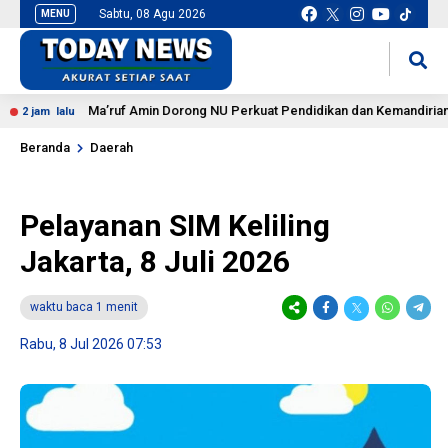
Sabtu, 08 Agu 2026
MENU
situs slot gacor
mancingduit
Ma’ruf Amin Dorong NU Perkuat Pendidikan dan Kemandirian Ekon
am lalu
Beranda
Daerah
Pelayanan SIM Keliling
Jakarta, 8 Juli 2026
waktu baca 1 menit
Rabu, 8 Jul 2026 07:53