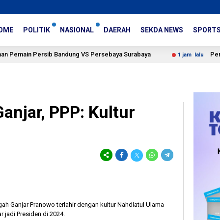
OME
POLITIK
NASIONAL
DAERAH
SEKDA NEWS
SPORT
n Persib Bandung VS Persebaya Surabaya
Persija Amanka
1 jam lalu
anjar, PPP: Kultur
h Ganjar Pranowo terlahir dengan kultur Nahdlatul Ulama
r jadi Presiden di 2024.