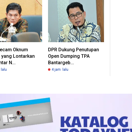
Kecam Oknum
DPR Dukung Penutupan
 yang Lontarkan
Open Dumping TPA
ar N...
Bantargeb...
lalu
4 jam lalu