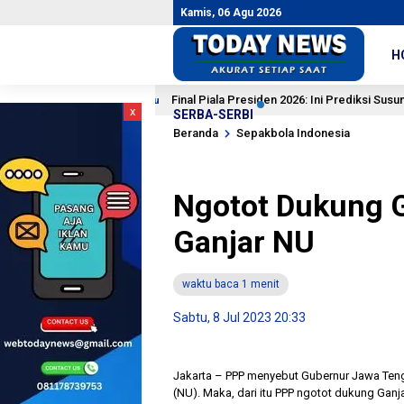
Kamis, 06 Agu 2026
H
Final Piala Presiden 2026: Ini Prediksi Susunan Pemai
1 jam lalu
x
SERBA-SERBI
Beranda
Sepakbola Indonesia
Ngotot Dukung G
Ganjar NU
waktu baca 1 menit
Sabtu, 8 Jul 2023 20:33
Jakarta – PPP menyebut Gubernur Jawa Tenga
(NU). Maka, dari itu PPP ngotot dukung Ganja