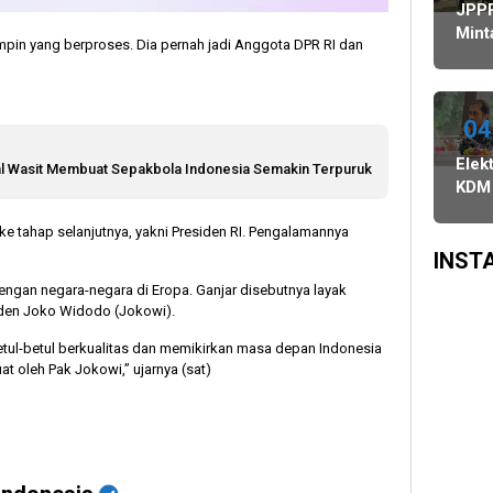
Agustus,
Ulang,
Bawaslu
JPP
dan
Komisi
Mint
mpin yang berproses. Dia pernah jadi Anggota DPR RI dan
PSU
II
Rek
di
Minta
KPU
Tiga
KPU-
Kabu
Daerah
Bawaslu
Dike
04
Digelar
Maksimalkan
ke K
Elekt
al Wasit Membuat Sepakbola Indonesia Semakin Terpuruk
6
Kinerja
Prov
KDM
Agustus
Seluruh
Sali
SDM
 ke tahap selanjutnya, yakni Presiden RI. Pengalamannya
Pra
di
INST
Surv
ngan negara-negara di Eropa. Ganjar disebutnya layak
SMR
iden Joko Widodo (Jokowi).
Peng
Siny
tul-betul berkualitas dan memikirkan masa depan Indonesia
t oleh Pak Jokowi,” ujarnya (sat)
Popu
Buk
Jam
Pilp