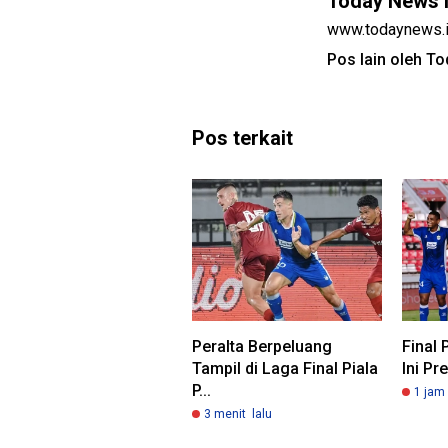
Today News 
www.todaynews.
Pos lain oleh T
Pos terkait
Peralta Berpeluang
Final 
Tampil di Laga Final Piala
Ini Pr
P...
1 jam 
3 menit lalu