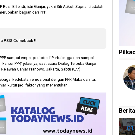
usli Effendi, istri Ganjar, yakni Siti Atikoh Suprianti adalah
merupakan bagian dari PPP.
awa PSIS Comeback !!
Pilka
a PPP sampai empat periode di Purbalingga dan sampai
kantor PPP,” jelasnya, saat acara Dialog Terbuka Ganjar
1
1
1
10
Relawan Ganjar Pranowo, Jakarta, Sabtu (8/7).
tahun
tahun
tahun
bulan
ebagai kedekatan emosional dengan PPP. Maka dari itu,
lalu
lalu
lalu
lalu
ar, kultur jadi faktor yang menentukan.
Catat!
Tak
Banyak
KPU
Dua
Ingin
Gugatan
Bata
Daerah
Ada
di
Kepu
Ini
Celah
Pilkada
Doku
Berita
Gelar
pada
2024,
Capr
Pilkada
PSU
Legislator
Cawa
Ulang
dan
Ragukan
Dira
01
27
Pilkada
SDM