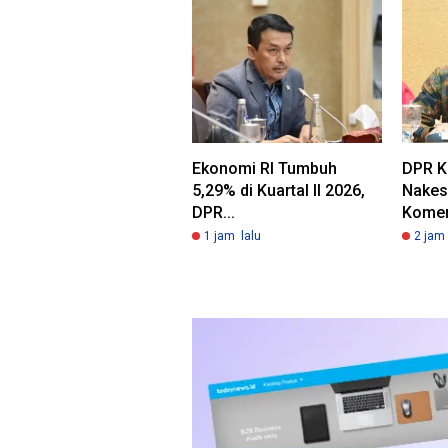
Ekonomi RI Tumbuh
DPR 
5,29% di Kuartal II 2026,
Nakes
DPR...
Koment
1 jam lalu
2 jam 