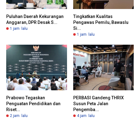
Puluhan Daerah Kekurangan
Tingkatkan Kualitas
Anggaran, DPR Desak S...
Pengawas Pemilu, Bawaslu
Si...
1 jam lalu
1 jam lalu
Prabowo Tegaskan
PERBASI Gandeng THRIX
Penguatan Pendidikan dan
Susun Peta Jalan
Riset...
Pengemba...
2 jam lalu
4 jam lalu