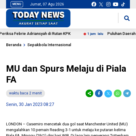
Jumat, 07 Agu 2026
MENU
situs slot gacor
mancingduit
a Febrie Adriansyah di Rutan KPK
Puluhan Daerah Keku
1 jam lalu
Beranda
Sepakbola Internasional
MU dan Spurs Melaju di Piala
FA
waktu baca 2 menit
Senin, 30 Jan 2023 08:27
LONDON – Casemiro mencetak dua gol saat Manchester United (MU)
mengalahkan 10 pemain Reading 3-1 untuk melaju ke putaran kelima
Piala FA, Minggu (29/1) dini hari WIB. Di laga lain penyerang Tottenham