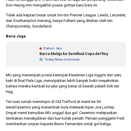
Son Heung-min mengakhiri puasa golnya baru-baru ini.
Tidak ada kejutan besar untuk tim-tim Premier League. Leeds, Leicester,
1 tahun lalu
10 bulan lalu
dan Southampton menang, hanya Fulham yang ditahan oleh tim
Banyak Gugatan di
KPU Batalka
Championship, Sunderland.
Pilkada 2024, Legislator
Keputusan 
Ragukan SDM Bawaslu
Capres-Caw
Baca Juga
Dirahasiaka
3 tahun lalu
Barca Melaju ke Semifinal Copa del Rey
Today News Indonesia
MU yang menempati posisi keempat klasemen Liga Inggris dan satu
kaki di final Piala Liga, menunjukkan lebih banyak bukti meyakinkan
bahwa mereka kembali ke jalur yang benar di bawah pelatih Erik ten
Hag.
Tim tuan rumah memimpin di Old Trafford di menit ke-54
lewatCasemiro yang menembak bola melewati kiper Joe Lumley.
Empat menit kemudian MU unggul dua gol. Casemiro melepaskan
tembakan menakjubkan dari luar kotak penalti. Pemain pengganti Fred
memberikan umpan kepada Bruno Fernandes untuk gol ketiga.