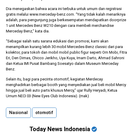
Dia menegaskan bahwa acara ini terbuka untuk umum dan registrasi
gratis melalui www.merceday-benz.com. “Yang tidak kalah menariknya
adalah, para pengunjung juga berkesempatan mendapatkan doorprize
1 unit Mercedes Benz W210 dengan cara membeli merchandise
Merceday Benz,” kata dia.
“Sebagai salah satu sarana edukasi dan promosi, kami akan
menampilkan kurang lebih 30 mobil Mercedes-Benz classic dari para
kolektor, para tokoh dan mobil mobil public figur seperti Om Mobi, Fitra
Eri, Den Dimas, Chicco Jerikho, Uya Kuya, Imam Darto, Ahmad Sahroni
dan Ketua IMI Pusat Bambang Soesatyo dalam Museum Merceday
Benz.
Selain itu, bagi para pecinta otomotif, kegiatan Merdecay
menghadirkan berbagai booth yang menyediakan jual beli mobil Mercy
hingga jual beli auto parts khusus Mercy,” ujar Rully Heryadi, Ketua
Umum NECI 03 (New Eyes Club Indonesia). (mak)
Nasional
otomotif
Today News Indonesia