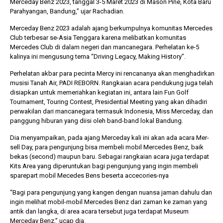
Merceday Benz 2023, tanggal 3-5 Maret 2023 di Mason Pine, Kota Baru
Parahyangan, Bandung,” ujar Rachadian.
Merceday Benz 2023 adalah ajang berkumpulnya komunitas Mercedes
Club terbesar se-Asia Tenggara karena melibatkan komunitas
Mercedes Club di dalam negeri dan mancanegara. Perhelatan ke-5
kalinya ini mengusung tema “Driving Legacy, Making History”.
Perhelatan akbar para pecinta Mercy ini rencananya akan menghadirkan
musisi Tanah Air, PADI REBORN. Rangkaian acara pendukung juga telah
disiapkan untuk memeriahkan kegiatan ini, antara lain Fun Golf
Tournament, Touring Contest, Presidential Meeting yang akan dihadiri
perwakilan dari mancanegara termasuk Indonesia, Miss Merceday, dan
panggung hiburan yang diisi oleh band-band lokal Bandung.
Dia menyampaikan, pada ajang Merceday kali ini akan ada acara Mer-
sell Day, para pengunjung bisa membeli mobil Mercedes Benz, baik
bekas (second) maupun baru. Sebagai rangkaian acara juga terdapat
Kits Area yang diperuntukan bagi pengunjung yang ingin membeli
sparepart mobil Mecedes Bens beserta accecories-nya
“Bagi para pengunjung yang kangen dengan nuansa jaman dahulu dan
ingin melihat mobil-mobil Mercedes Benz dari zaman ke zaman yang
antik dan langka, di area acara tersebut juga terdapat Museum
Merceday Benz,” ucap dia.