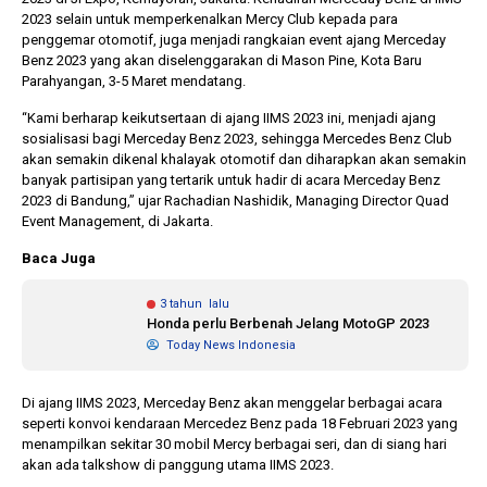
2023 selain untuk memperkenalkan Mercy Club kepada para
penggemar otomotif, juga menjadi rangkaian event ajang Merceday
Benz 2023 yang akan diselenggarakan di Mason Pine, Kota Baru
10 bulan lalu
1
Parahyangan, 3-5 Maret mendatang.
KPU Batalkan
Ba
or
Keputusan Dokumen
Ter
“Kami berharap keikutsertaan di ajang IIMS 2023 ini, menjadi ajang
Capres-Cawapres
Leg
sosialisasi bagi Merceday Benz 2023, sehingga Mercedes Benz Club
Dirahasiakan
Do
akan semakin dikenal khalayak otomotif dan diharapkan akan semakin
DP
banyak partisipan yang tertarik untuk hadir di acara Merceday Benz
2023 di Bandung,” ujar Rachadian Nashidik, Managing Director Quad
Event Management, di Jakarta.
Baca Juga
3 tahun lalu
Honda perlu Berbenah Jelang MotoGP 2023
Today News Indonesia
Di ajang IIMS 2023, Merceday Benz akan menggelar berbagai acara
seperti konvoi kendaraan Mercedez Benz pada 18 Februari 2023 yang
menampilkan sekitar 30 mobil Mercy berbagai seri, dan di siang hari
akan ada talkshow di panggung utama IIMS 2023.