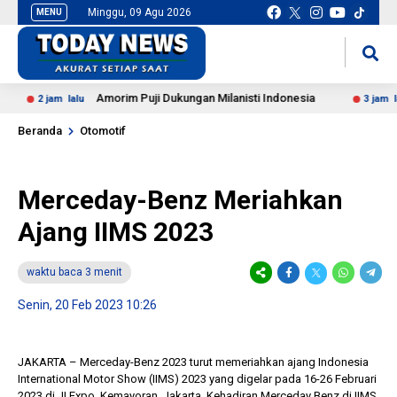
Minggu, 09 Agu 2026
MENU
situs slot gacor
mancingduit
Amorim Puji Dukungan Milanisti Indonesia
2 jam lalu
3 jam lalu
Beranda
Otomotif
Merceday-Benz Meriahkan
Ajang IIMS 2023
waktu baca 3 menit
Senin, 20 Feb 2023 10:26
JAKARTA – Merceday-Benz 2023 turut memeriahkan ajang Indonesia
International Motor Show (IIMS) 2023 yang digelar pada 16-26 Februari
2023 di JI Expo, Kemayoran, Jakarta. Kehadiran Merceday Benz di IIMS