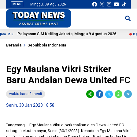
Minggu, 09 Agu 2026
MENU
situs slot gacor
mancingduit
Pelayanan SIM Keliling Jakarta, Minggu 9 Agustus 2026
lu
8 jam la
Beranda
Sepakbola Indonesia
Egy Maulana Vikri Striker
Baru Andalan Dewa United FC
waktu baca 2 menit
Senin, 30 Jan 2023 18:58
Tangerang – Egy Maulana Vikri diperkenalkan oleh Dewa United FC
sebagai rekrutan anyar, Senin (30/1/2023). Kehadiran Egy Maulana Vikri
diyakini akan menambah kekuatan Dewa United di putaran kedua Liga