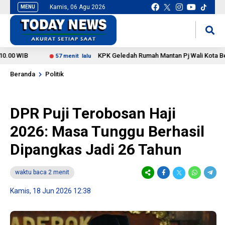
Kamis, 06 Agu 2026
MENU
situs slot gacor
mancingduit
WIB
KPK Geledah Rumah Mantan Pj Wali Kota Bengkulu
57 menit lalu
Beranda
Politik
DPR Puji Terobosan Haji
2026: Masa Tunggu Berhasil
Dipangkas Jadi 26 Tahun
waktu baca 2 menit
Kamis, 18 Jun 2026 12:38