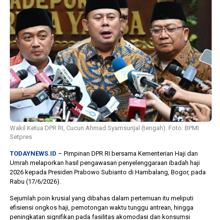
1 tahun lalu
10 bulan lalu
Banyak Gugatan di
KPU Batalka
Pilkada 2024, Legislator
Keputusan 
Ragukan SDM Bawaslu
Capres-Caw
Dirahasiaka
Wakil Ketua DPR RI, Cucun Ahmad Syamsurijal (tengah). Foto: BPMI
Setpres
TODAYNEWS.ID
– Pimpinan DPR RI bersama Kementerian Haji dan
Umrah melaporkan hasil pengawasan penyelenggaraan ibadah haji
2026 kepada Presiden Prabowo Subianto di Hambalang, Bogor, pada
Rabu (17/6/2026).
Sejumlah poin krusial yang dibahas dalam pertemuan itu meliputi
efisiensi ongkos haji, pemotongan waktu tunggu antrean, hingga
peningkatan signifikan pada fasilitas akomodasi dan konsumsi