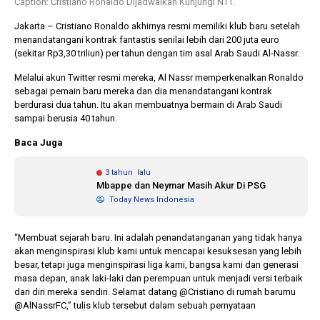
Caption: Cristiano Ronaldo Dijadwalkan Kunjungi NTT.
Jakarta – Cristiano Ronaldo akhirnya resmi memiliki klub baru setelah
menandatangani kontrak fantastis senilai lebih dari 200 juta euro
1 tahun lalu
10 bulan lalu
(sekitar Rp3,30 triliun) per tahun dengan tim asal Arab Saudi Al-Nassr.
Banyak Gugatan di
KPU Batalka
Pilkada 2024, Legislator
Keputusan 
Melalui akun Twitter resmi mereka, Al Nassr memperkenalkan Ronaldo
Ragukan SDM Bawaslu
Capres-Caw
sebagai pemain baru mereka dan dia menandatangani kontrak
Dirahasiaka
berdurasi dua tahun. Itu akan membuatnya bermain di Arab Saudi
sampai berusia 40 tahun.
Baca Juga
3 tahun lalu
Mbappe dan Neymar Masih Akur Di PSG
Today News Indonesia
“Membuat sejarah baru. Ini adalah penandatanganan yang tidak hanya
akan menginspirasi klub kami untuk mencapai kesuksesan yang lebih
besar, tetapi juga menginspirasi liga kami, bangsa kami dan generasi
masa depan, anak laki-laki dan perempuan untuk menjadi versi terbaik
dari diri mereka sendiri. Selamat datang @Cristiano di rumah barumu
@AlNassrFC,” tulis klub tersebut dalam sebuah pernyataan