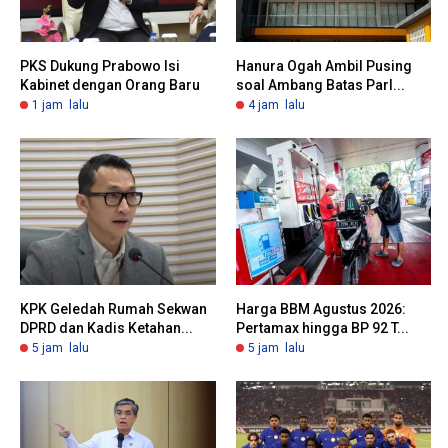
PKS Dukung Prabowo Isi
Hanura Ogah Ambil Pusing
Kabinet dengan Orang Baru
soal Ambang Batas Parl...
1 jam lalu
4 jam lalu
KPK Geledah Rumah Sekwan
Harga BBM Agustus 2026:
DPRD dan Kadis Ketahan...
Pertamax hingga BP 92 T...
5 jam lalu
5 jam lalu