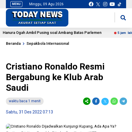
Minggu, 09 Agu 2026
MENU
situs slot gacor
mancingduit
nura Ogah Ambil Pusing soal Ambang Batas Parlemen
K
5 jam lalu
Beranda
Sepakbola Internasional
Cristiano Ronaldo Resmi
Bergabung ke Klub Arab
Saudi
waktu baca 1 menit
Sabtu, 31 Des 2022 07:13