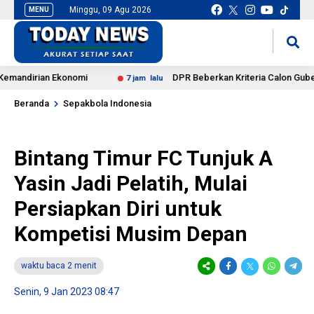
Minggu, 09 Agu 2026
MENU
situs slot gacor
mancingduit
dirian Ekonomi
DPR Beberkan Kriteria Calon Gubernur B
7 jam lalu
Beranda
Sepakbola Indonesia
Bintang Timur FC Tunjuk A
Yasin Jadi Pelatih, Mulai
Persiapkan Diri untuk
Kompetisi Musim Depan
waktu baca 2 menit
Senin, 9 Jan 2023 08:47