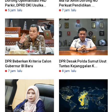
Dorong Optimalisasi PAD
Ma’ruf Amin Dorong NU
Parkir, DPRD DKI Usulka...
Perkuat Pendidikan ...
5 jam lalu
7 jam lalu
DPR Beberkan Kriteria Calon
DPR Desak Polda Sumut Usut
Gubernur BI Baru
Tuntas Kejanggalan K...
7 jam lalu
8 jam lalu