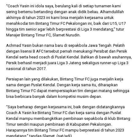
“Coach Yasin ini idola saya, berulang kali di setiap turnamen kami
sering bertemu bertanding dengan anak didik beliau. Alhamdulillah
akhirnya di tahun 2023 ini kami bisa menjalin kerjasama untuk
menahkodai tim Bintang Timur FC Pekalongan ini, baik dari U15, U17
hingga tim senior agar lebih berprestasi di Liga 3 mendatang,” tutur
Manajer Bintang Timur FC, Slamet Nurudin.
Achmad Yasin bukan nama baru di sepakbola Jawa Tengah. Pelatih
dengan lisensi B AFC tersebut pernah menukangi Persibat dan Persik
Kendal serta head coach di Puslat Kendal. Bahkan di bawah asuhannya,
Persik berhasil menjadi juara Liga 3 Jateng sekaligus runner-up Liga 3
nasional di tahun 2017.
Persiapan lain yang dilakukan, Bintang Timur FC juga menjalin kerja
sama dengan Puslat Kendal. Dengan kerja sama itu, diharapkan
Bintang Timur FC dapat mempersiapkan tim dengan matang sehingga
bisa berbicara banyak dalam kompetisi musim depan.
“Saya berharap dengan kerjasama ini, baik dengan didatangkannya
Coach A Yasin ke Bintang Timur FC dan kerja sama dengan Puslat
Kendal mampu membangkitkan pembinaan sepakbola di klub Bintang
Timur sendiri maupun pembinaan di Kabupaten Pekalongan.
Harapannya tim Bintang Timur FC mampu berprestasi di tahun 2023
mendatang,” tandas Slamet. (sat/adi)