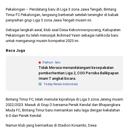
Pekalongan – Pendatang baru di Liga 3 zona Jawa Tengah, Bintang
Timur FC Pekalongan, langsung berbenah setelah tersingkir di babak
1 tahun lalu
10 bulan lalu
penyisihan grup Liga 3 zona Jawa Tengah musim ini.
Banyak Gugatan di
KPU Batalka
Pilkada 2024, Legislator
Keputusan 
Sebagai langkah awal, klub asal Desa Kebonrowopucang, Kabupaten
Ragukan SDM Bawaslu
Capres-Caw
Pekalongan itu telah menunjuk Achmad Yasin sebagai nahkoda baru
Dirahasiaka
untuk mengarungi musim kompetisi 2023 ini.
Baca Juga
3 tahun lalu
Tidak Merasa menandatangani kesepakatan
pemberhentian Liga 2, COO Persiba Balikpapan
Imam T angkat bicara.
Today News Indonesia
Bintang Timur FC, telah memulai kiprahnya di Liga 3 zona Jateng musim
2022/2023. Masuk di Grup D bersama Persik Kendal dan Bhayangkara
Muda FC, Bintang Timur baru memainkan satu laga dengan kekalahan
6-0 dari Persik Kendal.
Namun klub yang bermarkas di Stadion Kosambi, Desa