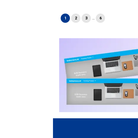
1
2
3
…
6