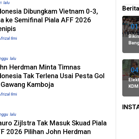
i lalu
Ini
Celah
Pilkada
Doku
Berita
Gelar
pada
2024,
Capr
donesia Dibungkam Vietnam 0-3,
Pilkada
PSU
Legislator
Cawa
a ke Semifinal Piala AFF 2026
Ulang
dan
Ragukan
Dira
01
nipis
27
Pilkada
SDM
Agustus,
Ulang,
Bawaslu
Biki
frizal Ilmi
dan
Komisi
Bang
PSU
II
Danc
di
Minta
Indo
nggu lalu
Tiga
KPU-
WAT
hn Herdman Minta Timnas
Daerah
Bawaslu
Juar
04
donesia Tak Terlena Usai Pesta Gol
Digelar
Maksimalkan
3
Elekt
6
Kinerja
Keju
 Gawang Kamboja
KDM
Agustus
Seluruh
Dan
Sali
frizal Ilmi
SDM
Asia
Pra
Sing
di
INST
Surv
nggu lalu
SMR
uro Zijlstra Tak Masuk Skuad Piala
Peng
F 2026 Pilihan John Herdman
Siny
Popu