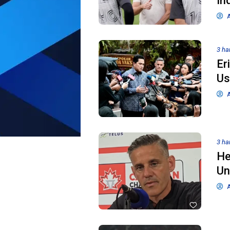
In
A
3 har
Er
Us
A
3 har
He
Un
A