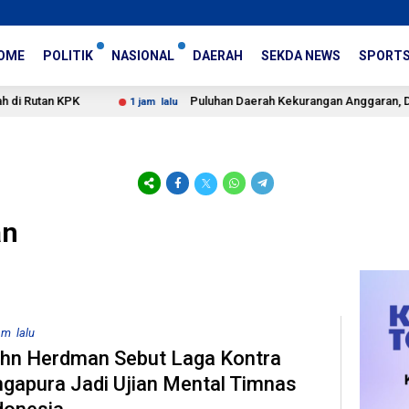
OME
POLITIK
NASIONAL
DAERAH
SEKDA NEWS
SPORT
 KPK
Puluhan Daerah Kekurangan Anggaran, DPR Desak S
1 jam lalu
an
am lalu
hn Herdman Sebut Laga Kontra
ngapura Jadi Ujian Mental Timnas