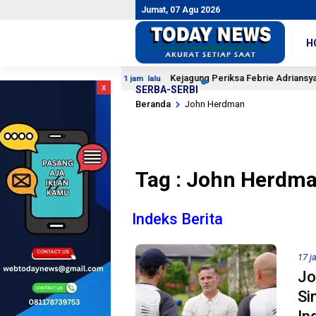
Jumat, 07 Agu 2026
H
aui Target
Kejagung Periksa Febrie Adriansyah di Rutan
1 jam lalu
x
SERBA-SERBI
Beranda
John Herdman
Tag : John Herdm
Indeks Berita
17 j
Jo
Si