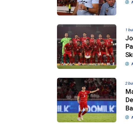
A
1 bu
Jo
Pa
Sk
A
2 bu
Ma
De
Ba
A