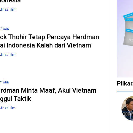
donesia
frizal Ilmi
i lalu
ick Thohir Tetap Percaya Herdman
ai Indonesia Kalah dari Vietnam
frizal Ilmi
i lalu
Pilka
rdman Minta Maaf, Akui Vietnam
ggul Taktik
1
1
1
10
tahun
tahun
tahun
bulan
frizal Ilmi
lalu
lalu
lalu
lalu
Catat!
Tak
Banyak
KPU
Dua
Ingin
Gugatan
Bata
Daerah
Ada
di
Kepu