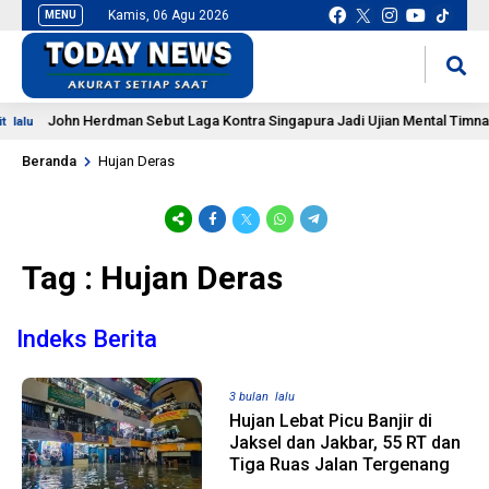
Kamis, 06 Agu 2026
MENU
situs slot gacor
mancingduit
John Herdman Sebut Laga Kontra Singapura Jadi Ujian Mental Timnas 
alu
Beranda
Hujan Deras
Tag : Hujan Deras
Indeks Berita
3 bulan lalu
Hujan Lebat Picu Banjir di
Jaksel dan Jakbar, 55 RT dan
Tiga Ruas Jalan Tergenang