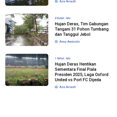
Azis Arriadh
1 tahun lalu
10 bulan lalu
4 bulan lalu
Banyak Gugatan di
KPU Batalka
Hujan Deras, Tim Gabungan
Pilkada 2024, Legislator
Keputusan 
Tangani 31 Pohon Tumbang
Ragukan SDM Bawaslu
Capres-Caw
dan Tanggul Jebol
Dirahasiaka
Asep Awaludin
1 tahun lalu
Hujan Deras Hentikan
Sementara Final Piala
Presiden 2025, Laga Oxford
United vs Port FC Dijeda
Azis Arriadh