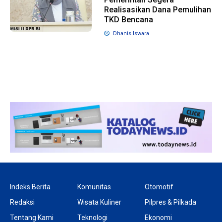
Realisasikan Dana Pemulihan
TKD Bencana
1 tahun lalu
10 bulan lalu
Dhanis Iswara
Banyak Gugatan di
KPU Batalka
Pilkada 2024, Legislator
Keputusan 
Ragukan SDM Bawaslu
Capres-Caw
Dirahasiaka
Indeks Berita
Komunitas
Otomotif
Redaksi
Wisata Kuliner
Pilpres & Pilkada
Tentang Kami
Teknologi
Ekonomi