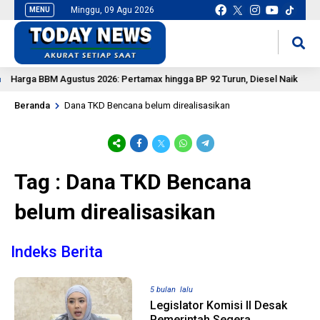
Minggu, 09 Agu 2026
MENU
situs slot gacor
mancingduit
Harga BBM Agustus 2026: Pertamax hingga BP 92 Turun, Diesel Naik
Beranda
Dana TKD Bencana belum direalisasikan
Tag : Dana TKD Bencana
belum direalisasikan
Indeks Berita
5 bulan lalu
Legislator Komisi II Desak
Pemerintah Segera