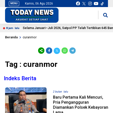
Kamis, 06 Agu 2026
MENU
situs slot gacor
mancingduit
Selama Januari–Juli 2026, Satpol PP Telah Tertibkan 645 Bang
8 jam lalu
Beranda
curanmor
Tag : curanmor
Indeks Berita
2 bulan lalu
Baru Pertama Kali Mencuri,
Pria Pengangguran
Diamankan Polsek Kebayoran
Lama