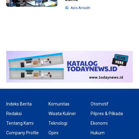
Azis Arriadh
1 tahun lalu
10 bulan lalu
Banyak Gugatan di
KPU Batalka
Pilkada 2024, Legislator
Keputusan 
Ragukan SDM Bawaslu
Capres-Caw
Dirahasiaka
Indeks Berita
Komunitas
Otomotif
Redaksi
Wisata Kuliner
Pilpres & Pilkada
Tentang Kami
Teknologi
Ekonomi
Company Profile
Opini
Hukum