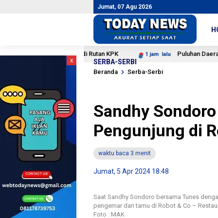
Jumat, 07 Agu 2026
H
brie Adriansyah di Rutan KPK
Puluhan Daerah Kekuranga
1 jam lalu
x
SERBA-SERBI
Beranda
Serba-Serbi
Sandhy Sondoro 
Pengunjung di R
waktu baca 3 menit
Jumat, 5 Apr 2024 18:48
Saat Sandhy Sondoro bersama Tunes dengan
pengemar dan tamu di Robot & Co – Restaur
Foto : MAK