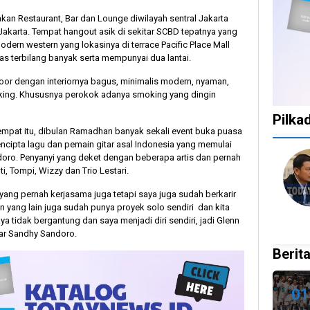
an Restaurant, Bar dan Lounge diwilayah sentral Jakarta
 Jakarta. Tempat hangout asik di sekitar SCBD tepatnya yang
rn western yang lokasinya di terrace Pacific Place Mall
s terbilang banyak serta mempunyai dua lantai.
oor dengan interiornya bagus, minimalis modern, nyaman,
ing. Khususnya perokok adanya smoking yang dingin
Pilka
empat itu, dibulan Ramadhan banyak sekali event buka puasa
encipta lagu dan pemain gitar asal Indonesia yang memulai
doro. Penyanyi yang deket dengan beberapa artis dan pernah
1
1
1
10
i, Tompi, Wizzy dan Trio Lestari.
tahun
tahun
tahun
bulan
lalu
lalu
lalu
lalu
yang pernah kerjasama juga tetapi saya juga sudah berkarir
Catat!
Tak
Banyak
KPU
n yang lain juga sudah punya proyek solo sendiri dan kita
Dua
Ingin
Gugatan
Bata
a tidak bergantung dan saya menjadi diri sendiri, jadi Glenn
Daerah
Ada
di
Kepu
jar Sandhy Sandoro.
Ini
Celah
Pilkada
Doku
Berita
Gelar
pada
2024,
Capr
Pilkada
PSU
Legislator
Cawa
Ulang
dan
Ragukan
Dira
01
27
Pilkada
SDM