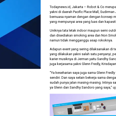
Todaynews.id, Jakarta – Robot & Co merupak
yakni di daerah Pacific Place Mall, Sudirman
bernuasa nyaman dengan dengan konsep mode
yang mempunyai area yang luas dan kapasita
Uniknya tata letak indoor maupun semi outd
dan disediakan smoking area dan Non Smok
namun tidak mengganggu asap rokoknya.
Adapun event yang sering dilaksanakan di t
yang dilakukan yakni salah satu penyanyi, p
karier musiknya di Jerman yaitu Sandhy San
juga kerjasama yakni Glenn Fredly, Krisdayant
“Ya keseharian saya juga sama Glenn Fredly 
sendiri. Dan saya selain bekerja sama denga
sudah punya jalan masing-masing. Intinya say
ya Glenn dan Sandhy Sandoro yang saya,” u