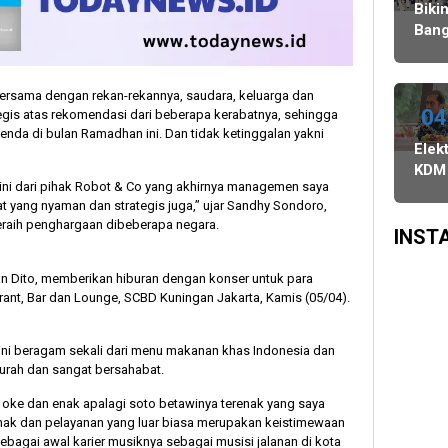
Agustus,
Ulang,
Bawaslu
Biki
dan
Komisi
Bang
PSU
II
Danc
di
Minta
Indo
Tiga
KPU-
WAT
bersama dengan rekan-rekannya, saudara, keluarga dan
Daerah
Bawaslu
Juar
04
tegis atas rekomendasi dari beberapa kerabatnya, sehingga
Digelar
Maksimalkan
genda di bulan Ramadhan ini. Dan tidak ketinggalan yakni
3
Elekt
6
Kinerja
Keju
KDM
Agustus
Seluruh
Dan
ni dari pihak Robot & Co yang akhirnya managemen saya
Sali
SDM
Asia
t yang nyaman dan strategis juga,” ujar Sandhy Sondoro,
Pra
Sing
eraih penghargaan dibeberapa negara.
di
INST
Surv
SMR
 Dito, memberikan hiburan dengan konser untuk para
Peng
ant, Bar dan Lounge, SCBD Kuningan Jakarta, Kamis (05/04).
Siny
Popu
ini beragam sekali dari menu makanan khas Indonesia dan
Buk
urah dan sangat bersahabat.
Jam
Pilp
oke dan enak apalagi soto betawinya terenak yang saya
nak dan pelayanan yang luar biasa merupakan keistimewaan
bagai awal karier musiknya sebagai musisi jalanan di kota