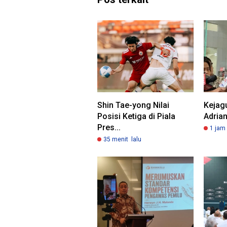
Shin Tae-yong Nilai
Kejag
Posisi Ketiga di Piala
Adria
Pres...
1 jam 
35 menit lalu