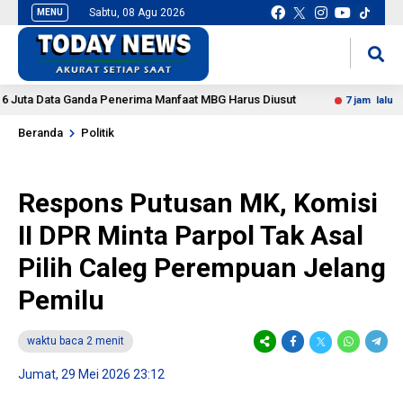
Sabtu, 08 Agu 2026
MENU
situs slot gacor
mancingduit
 Data Ganda Penerima Manfaat MBG Harus Diusut
DPR Mi
7 jam lalu
Beranda
Politik
Respons Putusan MK, Komisi
II DPR Minta Parpol Tak Asal
Pilih Caleg Perempuan Jelang
Pemilu
waktu baca 2 menit
Jumat, 29 Mei 2026 23:12