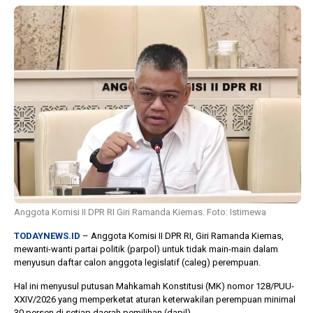
1 tahun lalu
10 bulan lalu
Banyak Gugatan di
KPU Batalka
Pilkada 2024, Legislator
Keputusan 
Ragukan SDM Bawaslu
Capres-Caw
Dirahasiaka
Anggota Komisi II DPR RI Giri Ramanda Kiemas. Foto: Istimewa
TODAYNEWS.ID
– Anggota Komisi II DPR RI, Giri Ramanda Kiemas,
mewanti-wanti partai politik (parpol) untuk tidak main-main dalam
menyusun daftar calon anggota legislatif (caleg) perempuan.
Hal ini menyusul putusan Mahkamah Konstitusi (MK) nomor 128/PUU-
XXIV/2026 yang memperketat aturan keterwakilan perempuan minimal
30 persen di setiap daerah pemilihan (dapil).