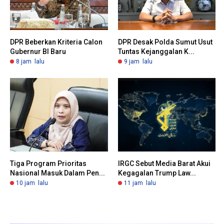
DPR Beberkan Kriteria Calon
DPR Desak Polda Sumut Usut
Gubernur BI Baru
Tuntas Kejanggalan K...
8 jam lalu
9 jam lalu
Tiga Program Prioritas
IRGC Sebut Media Barat Akui
Nasional Masuk Dalam Pen...
Kegagalan Trump Law...
10 jam lalu
11 jam lalu