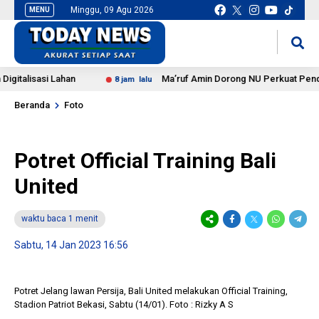
Minggu, 09 Agu 2026
MENU
situs slot gacor
mancingduit
alisasi Lahan
Ma’ruf Amin Dorong NU Perkuat Pendidik
8 jam lalu
Beranda
Foto
Potret Official Training Bali
United
waktu baca 1 menit
Sabtu, 14 Jan 2023 16:56
Potret Jelang lawan Persija, Bali United melakukan Official Training,
Stadion Patriot Bekasi, Sabtu (14/01). Foto : Rizky A S