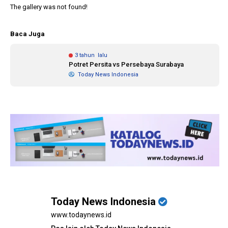
The gallery was not found!
1 tahun lalu
10 bulan lalu
Baca Juga
Banyak Gugatan di
KPU Batalka
Pilkada 2024, Legislator
Keputusan 
3 tahun lalu
Ragukan SDM Bawaslu
Capres-Caw
Potret Persita vs Persebaya Surabaya
Dirahasiaka
Today News Indonesia
Today News Indonesia
www.todaynews.id