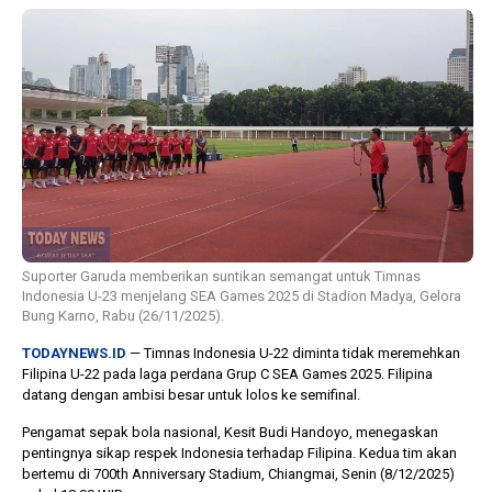
1 tahun lalu
10 bulan lalu
Banyak Gugatan di
KPU Batalka
Pilkada 2024, Legislator
Keputusan 
Ragukan SDM Bawaslu
Capres-Caw
Dirahasiaka
Suporter Garuda memberikan suntikan semangat untuk Timnas
Indonesia U-23 menjelang SEA Games 2025 di Stadion Madya, Gelora
Bung Karno, Rabu (26/11/2025).
TODAYNEWS.ID
— Timnas Indonesia U-22 diminta tidak meremehkan
Filipina U-22 pada laga perdana Grup C SEA Games 2025. Filipina
datang dengan ambisi besar untuk lolos ke semifinal.
Pengamat sepak bola nasional, Kesit Budi Handoyo, menegaskan
pentingnya sikap respek Indonesia terhadap Filipina. Kedua tim akan
bertemu di 700th Anniversary Stadium, Chiangmai, Senin (8/12/2025)