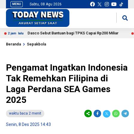
Sabtu, 08 Agu 2026
MENU
situs slot gacor
mancingduit
Dasco Sebut Bantuan bagi TPKS Capai Rp200 Miliar
jam lalu
3 jam 
Beranda
Sepakbola
Pengamat Ingatkan Indonesia
Tak Remehkan Filipina di
Laga Perdana SEA Games
2025
waktu baca 2 menit
Senin, 8 Des 2025 14:43