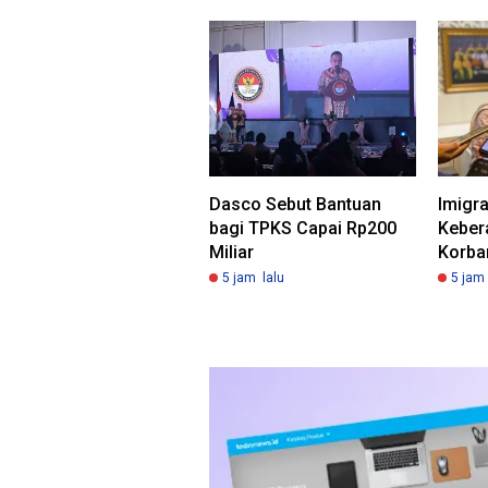
Dasco Sebut Bantuan
Imigr
bagi TPKS Capai Rp200
Keber
Miliar
Korban
5 jam lalu
5 jam 