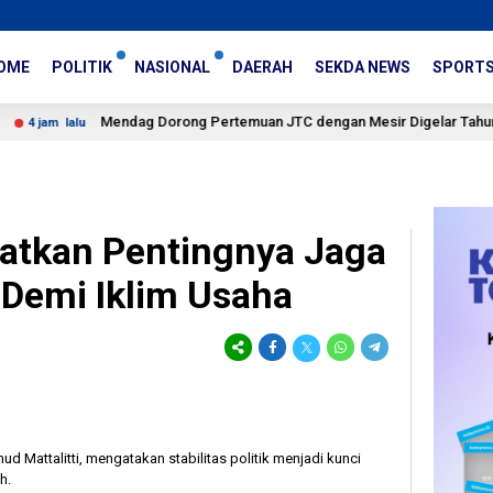
OME
POLITIK
NASIONAL
DAERAH
SEKDA NEWS
SPORT
Mendag Dorong Pertemuan JTC dengan Mesir Digelar Tahun Ini
alu
gatkan Pentingnya Jaga
k Demi Iklim Usaha
 Mattalitti, mengatakan stabilitas politik menjadi kunci
h.