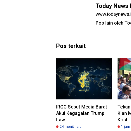
Today News 
www.todaynews.
Pos lain oleh T
Pos terkait
IRGC Sebut Media Barat
Tekan
Akui Kegagalan Trump
Kian 
Law...
Krist...
24 menit lalu
1 jam 