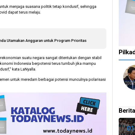
ik untuk menjaga suasana politik tetap kondusif, sehingga
vid dapat terus melaju.
mda Utamakan Anggaran untuk Program Prioritas
Pilka
 perekonomian suatu negara sangat ditentukan dengan stabil
. Ekonomi Indonesia berpotensi terus tumbuh jika mampu
1
1
1
10
dusif,” kata LaNyalla.
tahun
tahun
tahun
bulan
elemen untuk meredam berbagai potensi munculnya polarisasi
lalu
lalu
lalu
lalu
Catat!
Tak
Banyak
KPU
Dua
Ingin
Gugatan
Bata
Daerah
Ada
di
Kepu
Ini
Celah
Pilkada
Doku
Berita
Gelar
pada
2024,
Capr
Pilkada
PSU
Legislator
Cawa
Ulang
dan
Ragukan
Dira
01
27
Pilkada
SDM