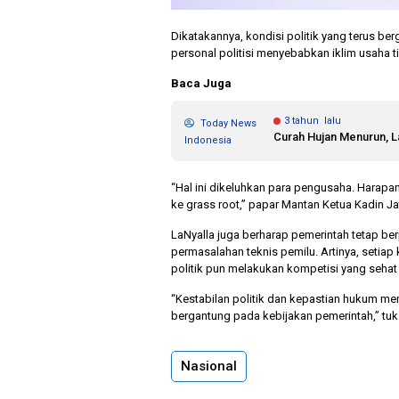
Dikatakannya, kondisi politik yang terus b
personal politisi menyebabkan iklim usaha t
Baca Juga
3 tahun lalu
Today News
Curah Hujan Menurun, 
Indonesia
“Hal ini dikeluhkan para pengusaha. Harapan
ke grass root,” papar Mantan Ketua Kadin Jat
LaNyalla juga berharap pemerintah tetap b
permasalahan teknis pemilu. Artinya, setiap
politik pun melakukan kompetisi yang sehat 
“Kestabilan politik dan kepastian hukum me
bergantung pada kebijakan pemerintah,” tuk
Nasional