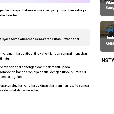
Agustus,
Ulang,
Bawaslu
Biki
dan
Komisi
Bang
ergejolak dengan beberapa manuver yang dimainkan sebagian
PSU
II
Danc
idak kondusif.
di
Minta
Indo
Tiga
KPU-
WAT
Daerah
Bawaslu
Juar
04
Digelar
Maksimalkan
3
Usul
LaNyalla Minta Ancaman Kebakaran Hutan Diwaspadai
6
Kinerja
Keju
Kena
Agustus
Seluruh
Dan
Gaji
SDM
Asia
nya dinamika politik di tingkat elit jangan sampai menyebar
Kepa
Sing
im itu.
Daer
INST
Dinil
erperan sebagai penengah dan tidak masuk pada
Tak
 komponen bangsa bekerja sesuai dengan tupoksi. Para elit
Etis 
sesuai regulasi.
Ten
rupakan dua hal yang harus dipastikan jaminannya. Itu semua
Efisi
as dia.(mak/lanyallacenter)
Ang