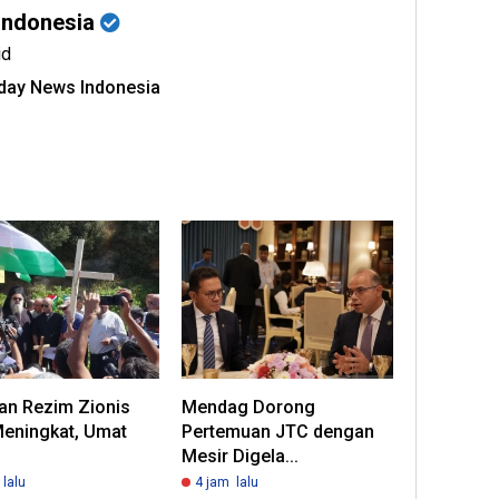
Indonesia
id
oday News Indonesia
an Rezim Zionis
Mendag Dorong
Meningkat, Umat
Pertemuan JTC dengan
Mesir Digela...
lalu
4 jam lalu