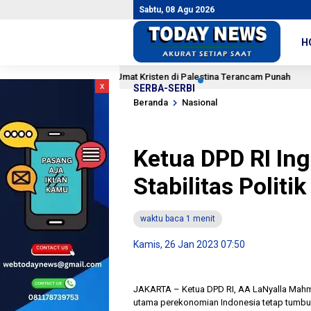
Sabtu, 08 Agu 2026
H
 Kian Meningkat, Umat Kristen di Palestina Terancam Punah
4 jam l
x
SERBA-SERBI
Beranda
Nasional
Ketua DPD RI In
Stabilitas Politi
waktu baca 1 menit
Kamis, 26 Jan 2023 07:50
JAKARTA – Ketua DPD RI, AA LaNyalla Mahmud
utama perekonomian Indonesia tetap tumbu