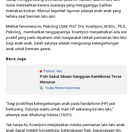
mulai meresahkan karena suaranya yang mengganggu bahkan
memakan korban. Muncul sejumlah laporan adanya anak-anak yang
terluka saat bermain lato-lato.
1 tahun lalu
10 bulan lalu
Banyak Gugatan di
KPU Batalka
Melihat fenomena ini, Psikolog UGM, Prof. Drs. Koentjoro, M.BSc., Ph.D.,
Pilkada 2024, Legislator
Keputusan 
Psikolog., memberikan tanggapannya. Koentjoro menyebutkan ada sisi
Ragukan SDM Bawaslu
Capres-Caw
positif yang perlu dipahami oleh masyarakat terkait permainan lato-lato
Dirahasiaka
bagi anak-anak. Salah satunya adalah mengurangi ketergantungan
anak untuk bermain gawai.
Baca Juga
3 tahun lalu
Polri Sebut Situasi Gangguan Kamtibmas Terus
Menurun
Today News Indonesia
“Segi positifnya ketergantungan anak pada handphone (HP) jadi
berkurang. Dulunya waktu untuk main HP sekarang ke lato-lato,”
jelasnya saat dihubungi Selasa (10/01).
Tak hanya itu, Koentjoro menjelaskan melalui permainan lato-lato anak-
anak dapat melatih konsentrasi, ketangkasan fisik, kepercayaan diri,