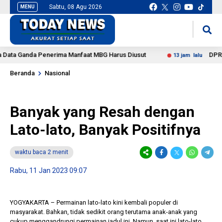
Sabtu, 08 Agu 2026
MENU
situs slot gacor
mancingduit
a Ganda Penerima Manfaat MBG Harus Diusut
DPR Minta 
13 jam lalu
Beranda
Nasional
Banyak yang Resah dengan
Lato-lato, Banyak Positifnya
waktu baca 2 menit
Rabu, 11 Jan 2023 09:07
YOGYAKARTA – Permainan lato-lato kini kembali populer di
masyarakat. Bahkan, tidak sedikit orang terutama anak-anak yang
cukup menggandrungi permainan jadul ini. Namun, saat ini lato-lato