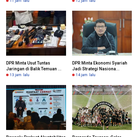
11 jam lalu
12 jam lalu
DPR Minta Usut Tuntas
DPR Minta Ekonomi Syariah
Jaringan di Balik Temuan ...
Jadi Strategi Nasiona...
13 jam lalu
14 jam lalu