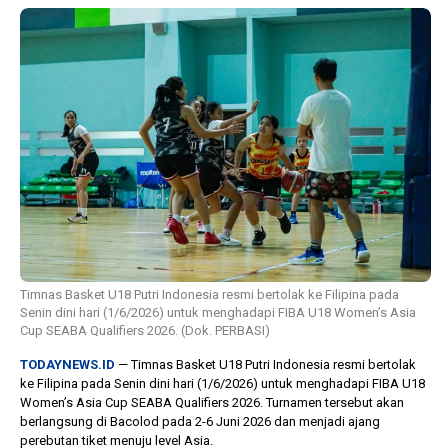
1 tahun lalu
10 bulan lalu
Banyak Gugatan di
KPU Batalka
Pilkada 2024, Legislator
Keputusan 
Ragukan SDM Bawaslu
Capres-Caw
Dirahasiaka
Timnas Basket U18 Putri Indonesia resmi bertolak ke Filipina pada
Senin dini hari (1/6/2026) untuk menghadapi FIBA U18 Women’s Asia
Cup SEABA Qualifiers 2026. (Dok. PERBASI)
TODAYNEWS.ID
— Timnas Basket U18 Putri Indonesia resmi bertolak
ke Filipina pada Senin dini hari (1/6/2026) untuk menghadapi FIBA U18
Women’s Asia Cup SEABA Qualifiers 2026. Turnamen tersebut akan
berlangsung di Bacolod pada 2-6 Juni 2026 dan menjadi ajang
perebutan tiket menuju level Asia.