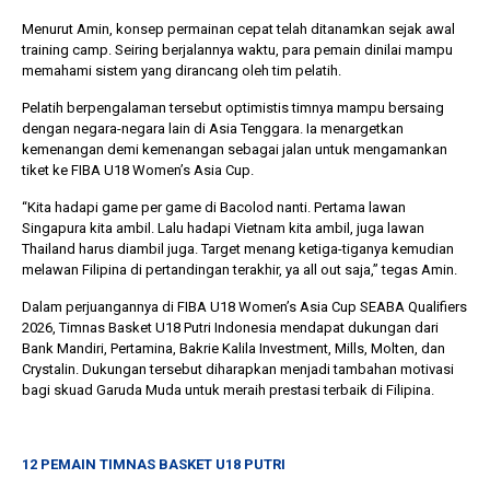
Menurut Amin, konsep permainan cepat telah ditanamkan sejak awal
training camp. Seiring berjalannya waktu, para pemain dinilai mampu
memahami sistem yang dirancang oleh tim pelatih.
Pelatih berpengalaman tersebut optimistis timnya mampu bersaing
dengan negara-negara lain di Asia Tenggara. Ia menargetkan
kemenangan demi kemenangan sebagai jalan untuk mengamankan
tiket ke FIBA U18 Women’s Asia Cup.
“Kita hadapi game per game di Bacolod nanti. Pertama lawan
Singapura kita ambil. Lalu hadapi Vietnam kita ambil, juga lawan
Thailand harus diambil juga. Target menang ketiga-tiganya kemudian
melawan Filipina di pertandingan terakhir, ya all out saja,” tegas Amin.
Dalam perjuangannya di FIBA U18 Women’s Asia Cup SEABA Qualifiers
2026, Timnas Basket U18 Putri Indonesia mendapat dukungan dari
Bank Mandiri, Pertamina, Bakrie Kalila Investment, Mills, Molten, dan
Crystalin. Dukungan tersebut diharapkan menjadi tambahan motivasi
bagi skuad Garuda Muda untuk meraih prestasi terbaik di Filipina.
12 PEMAIN TIMNAS BASKET U18 PUTRI