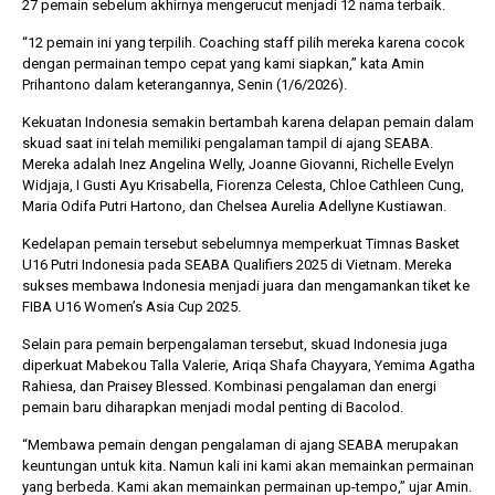
27 pemain sebelum akhirnya mengerucut menjadi 12 nama terbaik.
“12 pemain ini yang terpilih. Coaching staff pilih mereka karena cocok
dengan permainan tempo cepat yang kami siapkan,” kata Amin
Prihantono dalam keterangannya, Senin (1/6/2026).
Kekuatan Indonesia semakin bertambah karena delapan pemain dalam
skuad saat ini telah memiliki pengalaman tampil di ajang SEABA.
Mereka adalah Inez Angelina Welly, Joanne Giovanni, Richelle Evelyn
Widjaja, I Gusti Ayu Krisabella, Fiorenza Celesta, Chloe Cathleen Cung,
Maria Odifa Putri Hartono, dan Chelsea Aurelia Adellyne Kustiawan.
Kedelapan pemain tersebut sebelumnya memperkuat Timnas Basket
U16 Putri Indonesia pada SEABA Qualifiers 2025 di Vietnam. Mereka
sukses membawa Indonesia menjadi juara dan mengamankan tiket ke
FIBA U16 Women’s Asia Cup 2025.
Selain para pemain berpengalaman tersebut, skuad Indonesia juga
diperkuat Mabekou Talla Valerie, Ariqa Shafa Chayyara, Yemima Agatha
Rahiesa, dan Praisey Blessed. Kombinasi pengalaman dan energi
pemain baru diharapkan menjadi modal penting di Bacolod.
“Membawa pemain dengan pengalaman di ajang SEABA merupakan
keuntungan untuk kita. Namun kali ini kami akan memainkan permainan
yang berbeda. Kami akan memainkan permainan up-tempo,” ujar Amin.