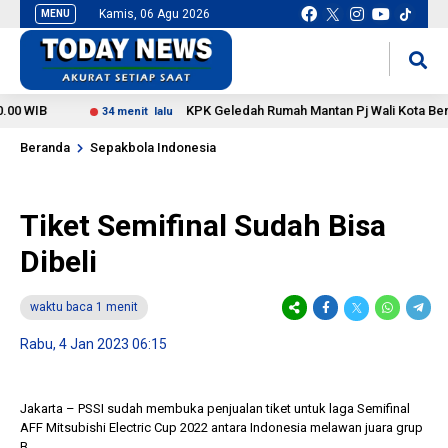
Kamis, 06 Agu 2026
MENU
situs slot gacor
mancingduit
WIB
KPK Geledah Rumah Mantan Pj Wali Kota Bengkulu
34 menit lalu
Beranda
Sepakbola Indonesia
Tiket Semifinal Sudah Bisa
Dibeli
waktu baca 1 menit
Rabu, 4 Jan 2023 06:15
Jakarta – PSSI sudah membuka penjualan tiket untuk laga Semifinal
AFF Mitsubishi Electric Cup 2022 antara Indonesia melawan juara grup
B.