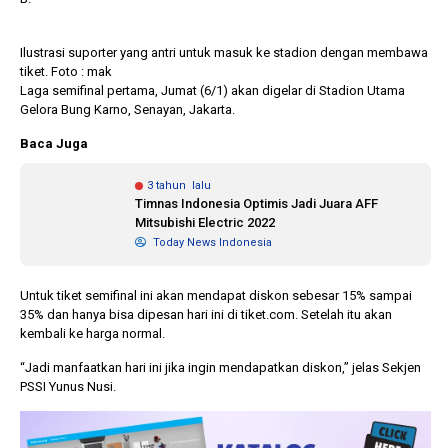
Ilustrasi suporter yang antri untuk masuk ke stadion dengan membawa
1 tahun lalu
10 bulan lalu
tiket. Foto : mak
Banyak Gugatan di
KPU Batalka
Laga semifinal pertama, Jumat (6/1) akan digelar di Stadion Utama
Pilkada 2024, Legislator
Keputusan 
Gelora Bung Karno, Senayan, Jakarta.
Ragukan SDM Bawaslu
Capres-Caw
Dirahasiaka
Baca Juga
3 tahun lalu
Timnas Indonesia Optimis Jadi Juara AFF
Mitsubishi Electric 2022
Today News Indonesia
Untuk tiket semifinal ini akan mendapat diskon sebesar 15% sampai
35% dan hanya bisa dipesan hari ini di tiket.com. Setelah itu akan
kembali ke harga normal.
“Jadi manfaatkan hari ini jika ingin mendapatkan diskon,” jelas Sekjen
PSSI Yunus Nusi.